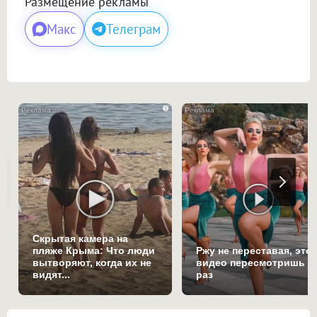
Размещение рекламы
Макс
Телеграм
i
Скрытая камера на
пляже Крыма: Что люди
Ржу не переставая, это
вытворяют, когда их не
видео пересмотришь н
видят...
раз