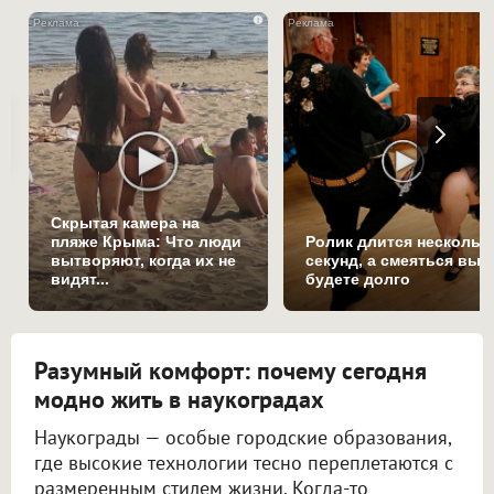
i
Скрытая камера на
пляже Крыма: Что люди
Ролик длится нескольк
вытворяют, когда их не
секунд, а смеяться вы
видят...
будете долго
Разумный комфорт: почему сегодня
модно жить в наукоградах
Наукограды — особые городские образования,
где высокие технологии тесно переплетаются с
размеренным стилем жизни. Когда-то