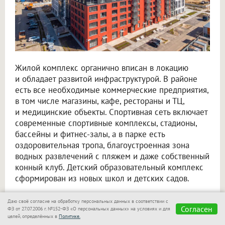
Жилой комплекс органично вписан в локацию
и обладает развитой инфраструктурой. В районе
есть все необходимые коммерческие предприятия,
в том числе магазины, кафе, рестораны и ТЦ,
и медицинские объекты. Спортивная сеть включает
современные спортивные комплексы, стадионы,
бассейны и фитнес-залы, а в парке есть
оздоровительная тропа, благоустроенная зона
водных развлечений с пляжем и даже собственный
конный клуб. Детский образовательный комплекс
сформирован из новых школ и детских садов.
Инфраструктура для жизни соседствует
Даю своё согласие на обработку персональных данных в соответствии с
с передовыми научно-техническими центрами,
Согласен
ФЗ от 27.07.2006 г. №152-ФЗ «О персональных данных» на условиях и для
целей, определённых в
Политике.
основными «офисами» Кольцово, которые скорее