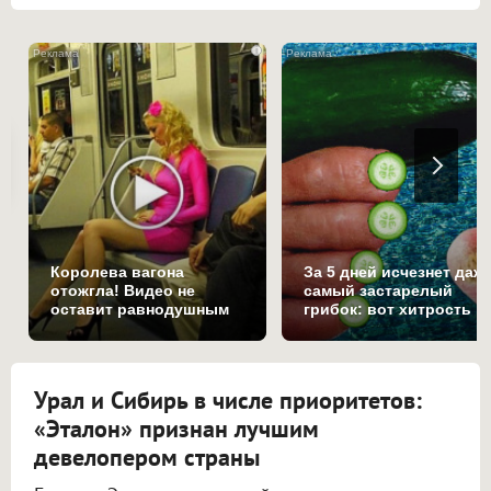
i
Королева вагона
За 5 дней исчезнет даж
отожгла! Видео не
самый застарелый
оставит равнодушным
грибок: вот хитрость
Урал и Сибирь в числе приоритетов:
«Эталон» признан лучшим
девелопером страны