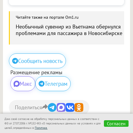
Читайте также на портале Om1.ru
Необычный сувенир из Вьетнама обернулся
проблемами для пассажира в Новосибирске
Сообщить новость
Размещение рекламы
Макс
Телеграм
Поделиться
Даю своё согласие на обработку персональных данных в соответствии с
Сегодня, 09:40
Согласен
ФЗ от 27.07.2006 г. №152-ФЗ «О персональных данных» на условиях и для
целей, определённых в
Политике.
Светлана Ларионова
, корреспондент