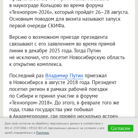
в наукограде Кольцово во время форума
«Технопром-2026», который пройдёт 26–28 августа.
Основным поводом для визита называют запуск
первой очереди СКИФа.
Версию о возможном приезде президента
связывают с его заявлением во время прямой
линии в декабре 2025 года. Тогда Путин
не исключил, что посетит Новосибирскую область
к открытию комплекса.
Последний раз
Владимир Путин
приезжал
в Новосибирск в августе 2018 года. Президент
посетил регион в рамках рабочей поездки
по Сибири и принял участие в форуме
«Технопром-2018». До этого, в феврале того же
года, глава государства уже побывал
в Академгородке, где провёл несколько встреч
с учёными и посетил Институт ядерной физики
Даю своё согласие на обработку персональных данных в соответствии с
Согласен
ФЗ от 27.07.2006 г. №152-ФЗ «О персональных данных» на условиях и для
имени Г. И. Будкера.
целей, определённых в
Политике.