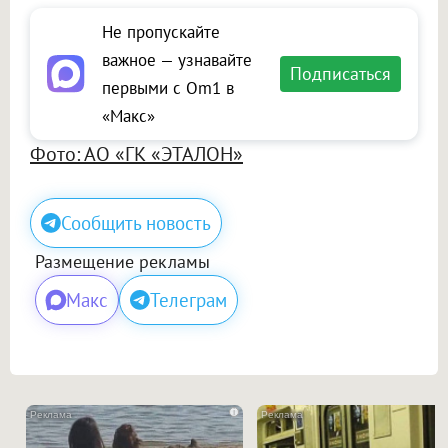
Не пропускайте
важное — узнавайте
Подписаться
первыми с Om1 в
«Макс»
Фото: АО «ГК «ЭТАЛОН»
Сообщить новость
Размещение рекламы
Макс
Телеграм
i