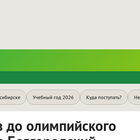
и
осибирске
Учебный год 2026
Куда поступать?
Не
в до олимпийского