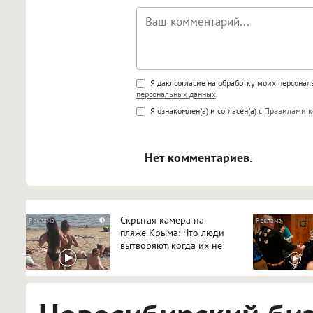
Поддержка HTML
Я даю согласие на обработку моих персона
персональных данных
.
<b>, <strong>, <u>, <i>, <em>, <s>
Я ознакомлен(а) и согласен(а) с
Правилами к
<blockquote>, <code> экраниру
[img]адрес[/img] будет открыва
Нет комментариев.
Скрытая камера на
i
пляже Крыма: Что люди
вытворяют, когда их не
видят...