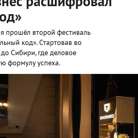
знес расшифровал
код»
я прошёл второй фестиваль
льный код». Стартовав во
 до Сибири, где деловое
ю формулу успеха.