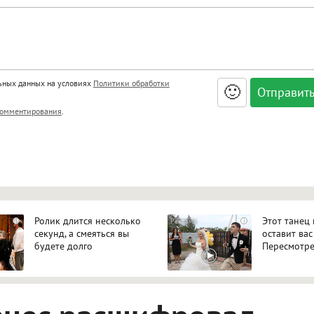
льных данных на условиях
Политики обработки
🙂
, <big>, <small>, <sup>, <sub>, <pre>, <ul>, <ol>, <li>,
омментирования
.
ет HTML, адреса URL автоматически становятся ссылками, и
ться в новой вкладке.
Ролик длится несколько
Этот танец
i
i
секунд, а смеяться вы
оставит вас
будете долго
Пересмотре