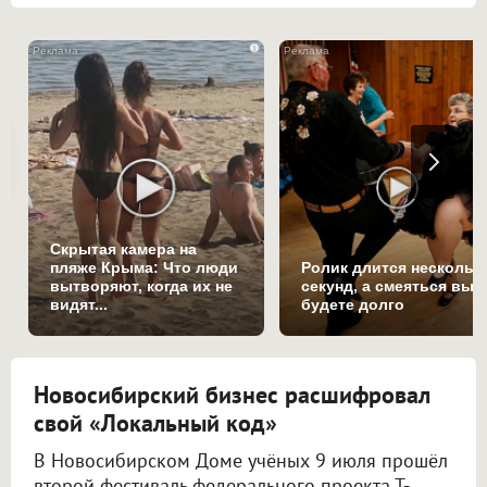
i
Скрытая камера на
пляже Крыма: Что люди
Ролик длится нескольк
вытворяют, когда их не
секунд, а смеяться вы
видят...
будете долго
Новосибирский бизнес расшифровал
свой «Локальный код»
В Новосибирском Доме учёных 9 июля прошёл
второй фестиваль федерального проекта Т-