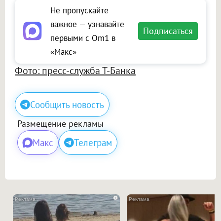
Не пропускайте
важное — узнавайте
Подписаться
первыми с Om1 в
«Макс»
Фото: пресс-служба Т-Банка
Сообщить новость
Размещение рекламы
Макс
Телеграм
i