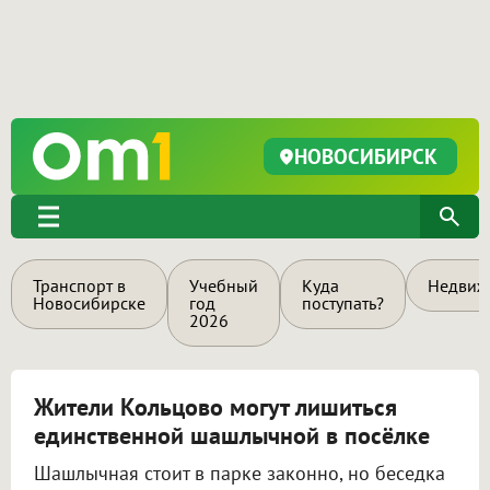
НОВОСИБИРСК
Транспорт в
Учебный
Куда
Недвиж
Новосибирске
год
поступать?
2026
Жители Кольцово могут лишиться
единственной шашлычной в посёлке
Шашлычная стоит в парке законно, но беседка