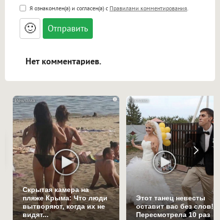
<b>, <strong>, <u>, <i>, <em>, <s>, <big>,
Я ознакомлен(а) и согласен(а) с
Правилами комментирования
.
<small>, <sup>, <sub>, <pre>, <ul>, <ol>, <li>,
<blockquote>, <code> экранирует HTML,
🙂
адреса URL автоматически становятся
ссылками, и [img]адрес[/img] будет
открываться в новой вкладке.
Нет комментариев.
i
Скрытая камера на
пляже Крыма: Что люди
Этот танец невесты
вытворяют, когда их не
оставит вас без слов!
видят...
Пересмотрела 10 раз