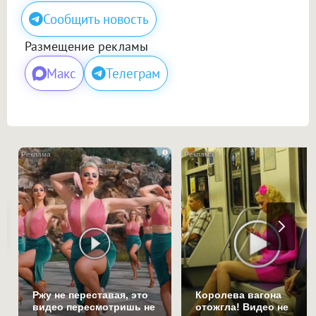
Сообщить новость
Размещение рекламы
Макс
Телеграм
i
Ржу не переставая, это
Королева вагона
видео пересмотришь не
отожгла! Видео не