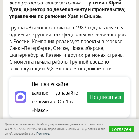
всех регионов, включая наши»,
—
уточнил Юрий
Гусев, директор по девелопменту и строительству,
управление по регионам Урал и Сибирь.
Группа «Эталон» основана в 1987 году и является
одним из крупнейших федеральных девелоперов
в России. Компания реализует проекты в Москве,
Санкт-Петербурге, Омске, Новосибирске,
Екатеринбурге, Казани и других регионах страны.
С момента начала работы Группой введено
в эксплуатацию 9,8 млн кв. м недвижимости.
Не пропускайте
важное — узнавайте
Подписаться
первыми с Om1 в
«Макс»
Даю своё согласие на обработку персональных данных в соответствии с
Согласен
ФЗ от 27.07.2006 г. №152-ФЗ «О персональных данных» на условиях и для
Сообщить новость
целей, определённых в
Политике.