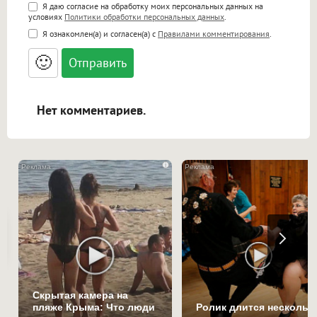
Поддержка HTML
Я даю согласие на обработку моих персональных данных на
условиях
Политики обработки персональных данных
.
<b>, <strong>, <u>, <i>, <em>, <s>, <big>,
Я ознакомлен(а) и согласен(а) с
Правилами комментирования
.
<small>, <sup>, <sub>, <pre>, <ul>, <ol>, <li>,
<blockquote>, <code> экранирует HTML,
🙂
адреса URL автоматически становятся
ссылками, и [img]адрес[/img] будет
открываться в новой вкладке.
Нет комментариев.
i
Скрытая камера на
пляже Крыма: Что люди
Ролик длится нескольк