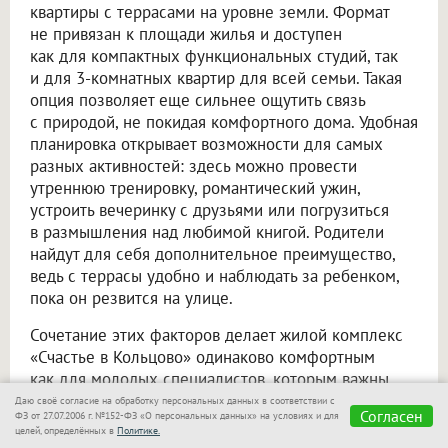
квартиры с террасами на уровне земли. Формат
не привязан к площади жилья и доступен
как для компактных функциональных студий, так
и для 3-комнатных квартир для всей семьи. Такая
опция позволяет еще сильнее ощутить связь
с природой, не покидая комфортного дома. Удобная
планировка открывает возможности для самых
разных активностей: здесь можно провести
утреннюю тренировку, романтический ужин,
устроить вечеринку с друзьями или погрузиться
в размышления над любимой книгой. Родители
найдут для себя дополнительное преимущество,
ведь с террасы удобно и наблюдать за ребенком,
пока он резвится на улице.
Сочетание этих факторов делает жилой комплекс
«Счастье в Кольцово» одинаково комфортным
как для молодых специалистов, которым важны
наполнение и продуманные сценарии, так
Даю своё согласие на обработку персональных данных в соответствии с
Согласен
ФЗ от 27.07.2006 г. №152-ФЗ «О персональных данных» на условиях и для
и для их семей, поскольку проект расположен
целей, определённых в
Политике.
в приватной зоне, настоящей «тихой гавани».