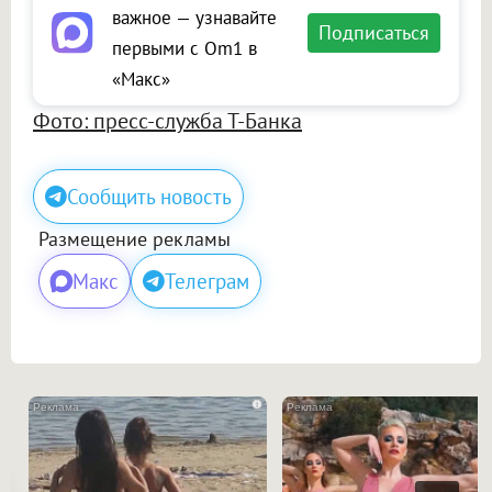
важное — узнавайте
Подписаться
первыми с Om1 в
«Макс»
Фото: пресс-служба Т-Банка
Сообщить новость
Размещение рекламы
Макс
Телеграм
i