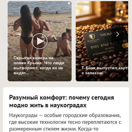
i
Скрытая камера на
пляже Крыма: Что люди
вытворяют, когда их не
Т-Банк выпустил карты
видят...
с запахом!
Разумный комфорт: почему сегодня
модно жить в наукоградах
Наукограды — особые городские образования,
где высокие технологии тесно переплетаются с
размеренным стилем жизни. Когда-то