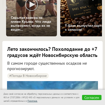
Скрытая камера на
пляже Крыма: Что люди
вытворяют, когда их не
Т-Банк выпустил карты
видят...
с запахом!
Лето закончилось? Похолодание до +7
градусов ждёт Новосибирскую область
В самом городе существенных осадков не
прогнозируют.
#Погода В Новосибирске
Синоптики рассказали о погоде в Новосибирске на 8 и 9 августа
Даю своё согласие на обработку персональных данных в соответствии с
Согласен
ФЗ от 27.07.2006 г. №152-ФЗ «О персональных данных» на условиях и для
целей, определённых в
Политике.