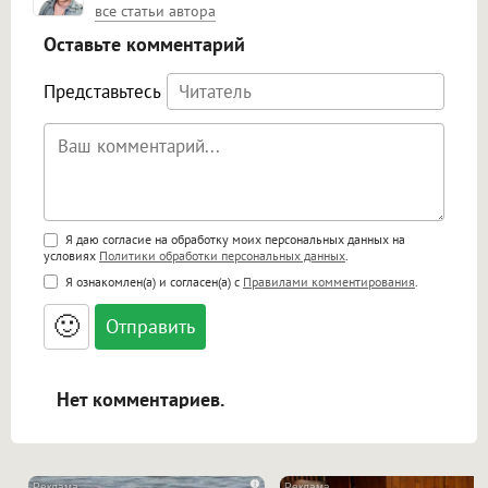
все статьи автора
Оставьте комментарий
Представьтесь
Поддержка HTML
Я даю согласие на обработку моих персональных данных на
условиях
Политики обработки персональных данных
.
<b>, <strong>, <u>, <i>, <em>, <s>, <big>,
Я ознакомлен(а) и согласен(а) с
Правилами комментирования
.
<small>, <sup>, <sub>, <pre>, <ul>, <ol>, <li>,
<blockquote>, <code> экранирует HTML,
🙂
адреса URL автоматически становятся
ссылками, и [img]адрес[/img] будет
открываться в новой вкладке.
Нет комментариев.
i