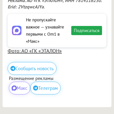
Реклама. АО «ГК «ЭТАЛОН», ИНН 7814116230.
Erid: 2VtzqwcAJYa
.
Не пропускайте
важное — узнавайте
Подписаться
первыми с Om1 в
«Макс»
Фото: АО «ГК «ЭТАЛОН»
Сообщить новость
Размещение рекламы
Макс
Телеграм