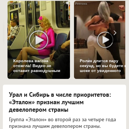
i
Королева вагона
Ролик длится пару
отожгла! Видео не
секунд, но вы будете в
оставит равнодушным
шоке от увиденного
Урал и Сибирь в числе приоритетов:
«Эталон» признан лучшим
девелопером страны
Группа «Эталон» во второй раз за четыре года
признана лучшим девелопером страны.