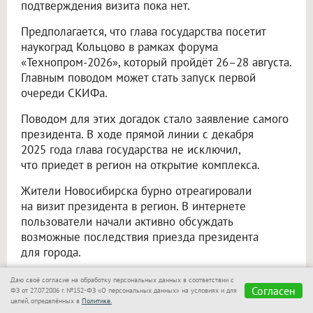
подтверждения визита пока нет.
Предполагается, что глава государства посетит
наукоград Кольцово в рамках форума
«Технопром-2026», который пройдёт 26–28 августа.
Главным поводом может стать запуск первой
очереди СКИФа.
Поводом для этих догадок стало заявление самого
президента. В ходе прямой линии с декабря
2025 года глава государства не исключил,
что приедет в регион на открытие комплекса.
Жители Новосибирска бурно отреагировали
на визит президента в регион. В интернете
пользователи начали активно обсуждать
возможные последствия приезда президента
для города.
Часть горожан предполагает, что визит может
Даю своё согласие на обработку персональных данных в соответствии с
Согласен
привести к временным ограничениям движения
ФЗ от 27.07.2006 г. №152-ФЗ «О персональных данных» на условиях и для
целей, определённых в
Политике.
и пробкам.