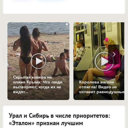
i
Скрытая камера на
пляже Крыма: Что люди
Королева вагона
вытворяют, когда их не
отожгла! Видео не
видят...
оставит равнодушным
Урал и Сибирь в числе приоритетов:
«Эталон» признан лучшим