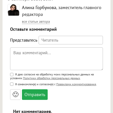
Алина Горбунова
, заместитель главного
редактора
все статьи автора
Оставьте комментарий
Представьтесь
Поддержка HTML
Я даю согласие на обработку моих персональных данных на
условиях
Политики обработки персональных данных
.
<b>, <strong>, <u>, <i>, <em>, <s>, <big>,
Я ознакомлен(а) и согласен(а) с
Правилами комментирования
.
<small>, <sup>, <sub>, <pre>, <ul>, <ol>, <li>,
<blockquote>, <code> экранирует HTML,
🙂
адреса URL автоматически становятся
ссылками, и [img]адрес[/img] будет
открываться в новой вкладке.
Нет комментариев.