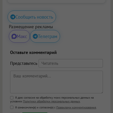
Сообщить новость
Размещение рекламы
Макс
Телеграм
Оставьте комментарий
Представьтесь
Поддержка HTML
Я даю согласие на обработку моих персональных данных на
условиях
Политики обработки персональных данных
.
<b>, <strong>, <u>, <i>, <em>, <s>, <big>,
Я ознакомлен(а) и согласен(а) с
Правилами комментирования
.
<small>, <sup>, <sub>, <pre>, <ul>, <ol>, <li>,