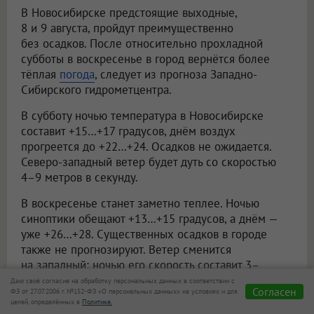
В Новосибирске предстоящие выходные,
8 и 9 августа, пройдут преимущественно
без осадков. После относительно прохладной
субботы в воскресенье в город вернётся более
тёплая
погода
, следует из прогноза Западно-
Сибирского гидрометцентра.
В субботу ночью температура в Новосибирске
составит +15…+17 градусов, днём воздух
прогреется до +22…+24. Осадков не ожидается.
Северо-западный ветер будет дуть со скоростью
4–9 метров в секунду.
В воскресенье станет заметно теплее. Ночью
синоптики обещают +13…+15 градусов, а днём —
уже +26…+28. Существенных осадков в городе
также не прогнозируют. Ветер сменится
на западный: ночью его скорость составит 3–
8 метров в секунду, днём — 5–10 метров в секунду.
Даю своё согласие на обработку персональных данных в соответствии с
Согласен
ФЗ от 27.07.2006 г. №152-ФЗ «О персональных данных» на условиях и для
целей, определённых в
Политике.
В Новосибирской области в субботу ночью