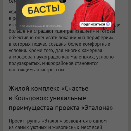
семейной жизни.
«Счастье в Кольцово», как и другие проекты
в региональных наукоградах, отражают один
из главных трендов на рынке недвижимости. Люди
больше не страдают «централизацией» и готовы
объективно оценивать локации «на периферии»,
в которых подчас созданы более комфортные
условия. Кроме того, для многих камерная
атмосфера наукоградов как маленьких, условно
полузакрытых, микрорайонов становится
настоящим антистрессом.
Жилой комплекс «Счастье
в Кольцово»: уникальные
преимущества проекта «Эталона»
Проект Группы «Эталон» возводится в одном
из самых уютных и живописных мест всей