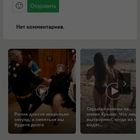
<blockquote>, <code> экранирует HTML,
🙂
адреса URL автоматически становятся
ссылками, и [img]адрес[/img] будет
открываться в новой вкладке.
Нет комментариев.
i
Скрытая камера на
Ролик длится несколько
пляже Крыма: Что люд
секунд, а смеяться вы
вытворяют, когда их не
будете долго
видят...