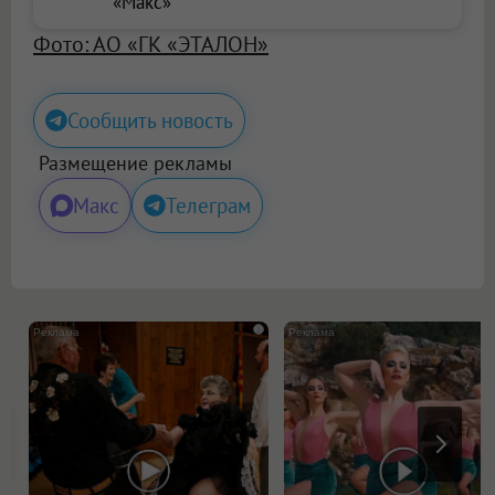
«Макс»
Фото: АО «ГК «ЭТАЛОН»
Сообщить новость
Размещение рекламы
Макс
Телеграм
i