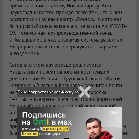
примыкающий к самому Новосибирску. Этот
наукоград известен прежде всего тем, что в нем
расположен научный центр «Вектор», в котором
были разработаны вакцины от гепатита А и COVID-
19. Помимо научно-производственной зоны,
в Кольцово есть уже знакомая система развитых
микрорайонов, которые чередуются с парками
и водоемами.
Сегодня в этом наукограде реализуется
масштабный проект одного из крупнейших
девелоперов России — Группы «Эталон». Жилой
комплекс «Счастье в Кольцово» рассчитан почти
на три тысячи квартир площадью порядка
Окно закроется через
3
секунд
142 тысяч квадратных метров. Полноформатный
микрорайон с привлекательной архитектурой
и невысокой застройкой, развитой
инфраструктурой и природным окружением,
приватной атмосферой пригорода и комплексным
благоустройством спроектирован для комфортной