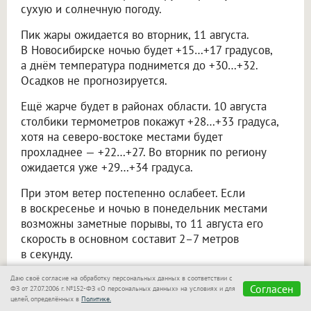
сухую и солнечную погоду.
Пик жары ожидается во вторник, 11 августа.
В Новосибирске ночью будет +15…+17 градусов,
а днём температура поднимется до +30…+32.
Осадков не прогнозируется.
Ещё жарче будет в районах области. 10 августа
столбики термометров покажут +28…+33 градуса,
хотя на северо-востоке местами будет
прохладнее — +22…+27. Во вторник по региону
ожидается уже +29…+34 градуса.
При этом ветер постепенно ослабеет. Если
в воскресенье и ночью в понедельник местами
возможны заметные порывы, то 11 августа его
скорость в основном составит 2–7 метров
в секунду.
Даю своё согласие на обработку персональных данных в соответствии с
Не пропускайте
Согласен
ФЗ от 27.07.2006 г. №152-ФЗ «О персональных данных» на условиях и для
целей, определённых в
Политике.
важное — узнавайте