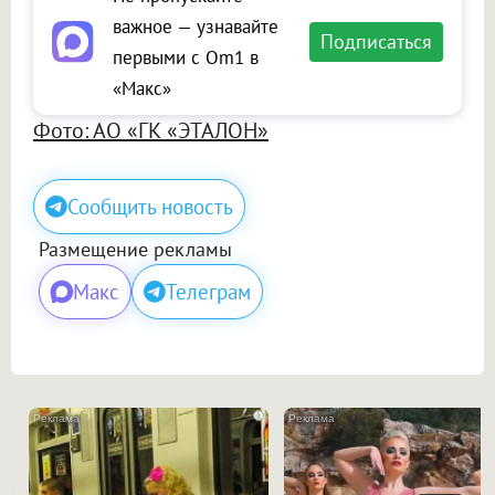
важное — узнавайте
Подписаться
первыми с Om1 в
«Макс»
Фото: АО «ГК «ЭТАЛОН»
Сообщить новость
Размещение рекламы
Макс
Телеграм
i