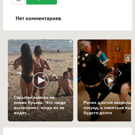
ссылками, и [img]адрес[/img] будет
открываться в новой вкладке.
Нет комментариев.
i
Скрытая камера на
пляже Крыма: Что люди
Ролик длится нескольк
вытворяют, когда их не
секунд, а смеяться вы
видят...
будете долго