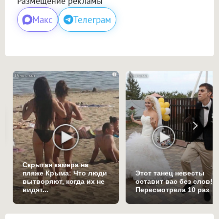
Размещение рекламы
Макс
Телеграм
i
Скрытая камера на
пляже Крыма: Что люди
Этот танец невесты
вытворяют, когда их не
оставит вас без слов!
видят...
Пересмотрела 10 раз