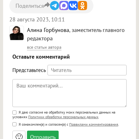
Поделиться
28 августа 2023, 10:11
Алина Горбунова
, заместитель главного
редактора
все статьи автора
Оставьте комментарий
Представьтесь
Поддержка HTML
Я даю согласие на обработку моих персональных данных на
условиях
Политики обработки персональных данных
.
<b>, <strong>, <u>, <i>, <em>, <s>, <big>,
Я ознакомлен(а) и согласен(а) с
Правилами комментирования
.
<small>, <sup>, <sub>, <pre>, <ul>, <ol>, <li>,
<blockquote>, <code> экранирует HTML,
🙂
адреса URL автоматически становятся