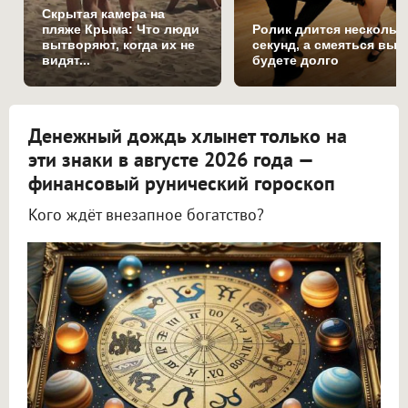
Скрытая камера на
пляже Крыма: Что люди
Ролик длится нескольк
вытворяют, когда их не
секунд, а смеяться вы
видят...
будете долго
Денежный дождь хлынет только на
эти знаки в августе 2026 года —
финансовый рунический гороскоп
Кого ждёт внезапное богатство?
Астролог Всеволод Побединский спрогнозировал финансы на август 2026