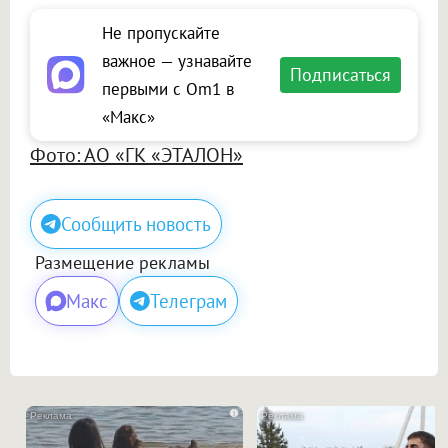
Не пропускайте
важное — узнавайте
Подписаться
первыми с Om1 в
«Макс»
Фото: АО «ГК «ЭТАЛОН»
Сообщить новость
Размещение рекламы
Макс
Телеграм
i