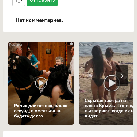
адреса URL автоматически становятся
ссылками, и [img]адрес[/img] будет
открываться в новой вкладке.
Нет комментариев.
i
Скрытая камера на
Ролик длится несколько
пляже Крыма: Что люд
секунд, а смеяться вы
вытворяют, когда их не
будете долго
видят...