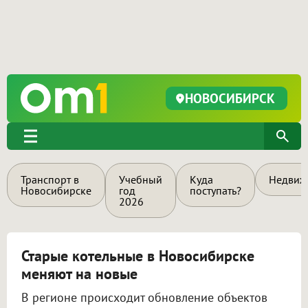
НОВОСИБИРСК
Транспорт в
Учебный
Куда
Недвиж
Новосибирске
год
поступать?
2026
Старые котельные в Новосибирске
меняют на новые
В регионе происходит обновление объектов