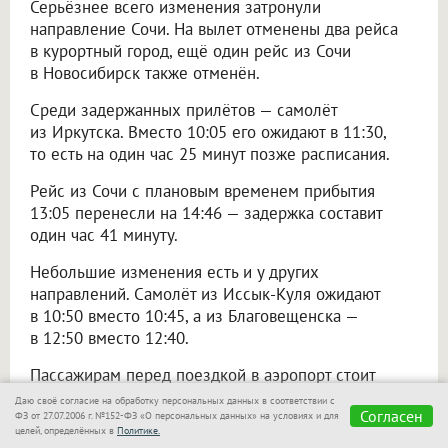
Серьёзнее всего изменения затронули
направление Сочи. На вылет отменены два рейса
в курортный город, ещё один рейс из Сочи
в Новосибирск также отменён.
Среди задержанных прилётов — самолёт
из Иркутска. Вместо 10:05 его ожидают в 11:30,
то есть на один час 25 минут позже расписания.
Рейс из Сочи с плановым временем прибытия
13:05 перенесли на 14:46 — задержка составит
один час 41 минуту.
Небольшие изменения есть и у других
направлений. Самолёт из Иссык-Куля ожидают
в 10:50 вместо 10:45, а из Благовещенска —
в 12:50 вместо 12:40.
Пассажирам перед поездкой в аэропорт стоит
проверить актуальное расписание на онлайн-табло
Даю своё согласие на обработку персональных данных в соответствии с
Согласен
аэропорта Толмачёво.
ФЗ от 27.07.2006 г. №152-ФЗ «О персональных данных» на условиях и для
целей, определённых в
Политике.