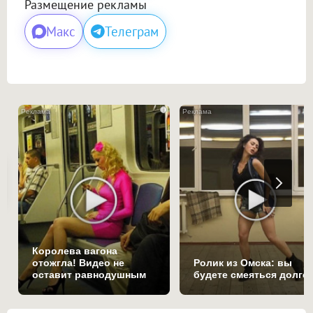
Размещение рекламы
Макс
Телеграм
i
Королева вагона
отожгла! Видео не
Ролик из Омска: вы
оставит равнодушным
будете смеяться долго