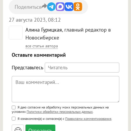
Поделиться
27 августа 2023, 08:12
Алина Гурицкая
, главный редактор в
Новосибирске
все статьи автора
Оставьте комментарий
Представьтесь
Поддержка HTML
Я даю согласие на обработку моих персональных данных на
условиях
Политики обработки персональных данных
.
<b>, <strong>, <u>, <i>, <em>, <s>, <big>,
Я ознакомлен(а) и согласен(а) с
Правилами комментирования
.
<small>, <sup>, <sub>, <pre>, <ul>, <ol>, <li>,
<blockquote>, <code> экранирует HTML,
🙂