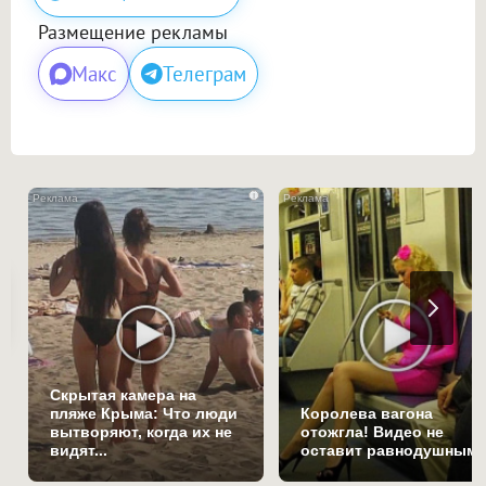
Размещение рекламы
Макс
Телеграм
i
Скрытая камера на
пляже Крыма: Что люди
Королева вагона
вытворяют, когда их не
отожгла! Видео не
видят...
оставит равнодушным