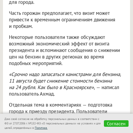
для города.
Часть горожан предполагает, что визит может
привести к временным ограничениям движения
и пробкам.
Некоторые пользователи также обсуждают
возможный экономический эффект от визита
президента и вспоминают сообщения о снижении
цен на бензин в других регионах во время
подобных мероприятий.
«Срочно надо запасаться канистрами для бензина,
11 августа будет снижение стоимости бензина
на 24 рубля. Как было в Красноярске»,
— написал
пользователь Ахмад.
Отдельная тема в комментариях — подготовка
города к приезду президента. Пользователи
интересуются, какие меры безопасности будут
Даю своё согласие на обработку персональных данных в соответствии с
Согласен
приняты и как визит повлияет на привычный ритм
ФЗ от 27.07.2006 г. №152-ФЗ «О персональных данных» на условиях и для
целей, определённых в
Политике.
жизни Новосибирска.