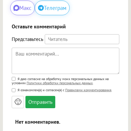
Макс
Телеграм
Оставьте комментарий
Представьтесь
Поддержка HTML
Я даю согласие на обработку моих персональных данных на
условиях
Политики обработки персональных данных
.
<b>, <strong>, <u>, <i>, <em>, <s>, <big>,
Я ознакомлен(а) и согласен(а) с
Правилами комментирования
.
<small>, <sup>, <sub>, <pre>, <ul>, <ol>, <li>,
<blockquote>, <code> экранирует HTML,
🙂
адреса URL автоматически становятся
ссылками, и [img]адрес[/img] будет
открываться в новой вкладке.
Нет комментариев.