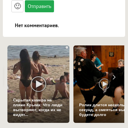
<blockquote>, <code> экранирует HTML,
🙂
адреса URL автоматически становятся
ссылками, и [img]адрес[/img] будет
открываться в новой вкладке.
Нет комментариев.
i
Скрытая камера на
пляже Крыма: Что люди
Ролик длится нескольк
вытворяют, когда их не
секунд, а смеяться вы
видят...
будете долго