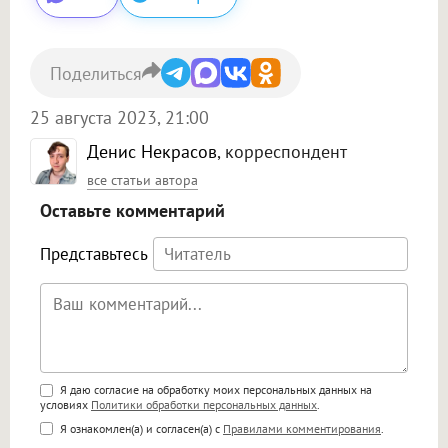
Поделиться
25 августа 2023, 21:00
Денис Некрасов
, корреспондент
все статьи автора
Оставьте комментарий
Представьтесь
Поддержка HTML
Я даю согласие на обработку моих персональных данных на
условиях
Политики обработки персональных данных
.
<b>, <strong>, <u>, <i>, <em>, <s>, <big>,
Я ознакомлен(а) и согласен(а) с
Правилами комментирования
.
<small>, <sup>, <sub>, <pre>, <ul>, <ol>, <li>,