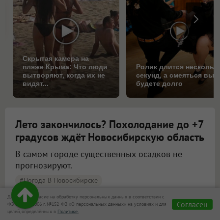
Скрытая камера на
пляже Крыма: Что люди
Ролик длится нескольк
вытворяют, когда их не
секунд, а смеяться вы
видят...
будете долго
Лето закончилось? Похолодание до +7
градусов ждёт Новосибирскую область
В самом городе существенных осадков не
прогнозируют.
#Погода В Новосибирске
Даю своё согласие на обработку персональных данных в соответствии с
Согласен
ФЗ от 27.07.2006 г. №152-ФЗ «О персональных данных» на условиях и для
Синоптики рассказали о погоде в Новосибирске на 8 и 9 августа
целей, определённых в
Политике.