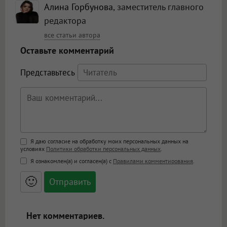
Алина Горбунова
, заместитель главного
редактора
все статьи автора
Оставьте комментарий
Представьтесь
Поддержка HTML
Я даю согласие на обработку моих персональных данных на
условиях
Политики обработки персональных данных
.
<b>, <strong>, <u>, <i>, <em>, <s>, <big>,
Я ознакомлен(а) и согласен(а) с
Правилами комментирования
.
<small>, <sup>, <sub>, <pre>, <ul>, <ol>, <li>,
<blockquote>, <code> экранирует HTML,
🙂
адреса URL автоматически становятся
ссылками, и [img]адрес[/img] будет
открываться в новой вкладке.
Нет комментариев.