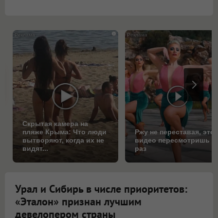
i
Скрытая камера на
пляже Крыма: Что люди
Ржу не переставая, это
вытворяют, когда их не
видео пересмотришь н
видят...
раз
Урал и Сибирь в числе приоритетов:
«Эталон» признан лучшим
девелопером страны