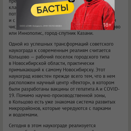
превратились в современные технологичные
кластеры и «бизнес-инкубаторы» с высоким
потенциалом. Наукограды тесно связаны
и с другим определением — техноградами, в том
числе созданными с нуля, как, например, Сколково
или Иннополис, город-спутник Казани.
Одной из успешных трансформаций советского
наукограда к современным реалиям считается
Кольцово — рабочий поселок городского типа
в Новосибирской области, практически
примыкающий к самому Новосибирску. Этот
наукоград известен прежде всего тем, что в нем
расположен научный центр «Вектор», в котором
были разработаны вакцины от гепатита А и COVID-
19. Помимо научно-производственной зоны,
в Кольцово есть уже знакомая система развитых
микрорайонов, которые чередуются с парками
и водоемами.
Сегодня в этом наукограде реализуется