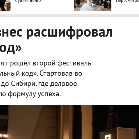
будете долго
Пересмотре
знес расшифровал
код»
я прошёл второй фестиваль
льный код». Стартовав во
 до Сибири, где деловое
ю формулу успеха.