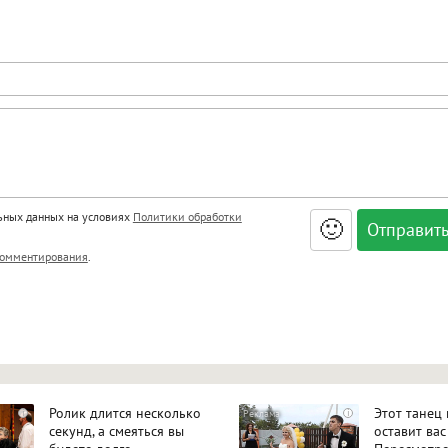
льных данных на условиях
Политики обработки
🙂
, <big>, <small>, <sup>, <sub>, <pre>, <ul>, <ol>, <li>,
омментирования
.
ет HTML, адреса URL автоматически становятся ссылками, и
ться в новой вкладке.
Ролик длится несколько
Этот танец
i
i
секунд, а смеяться вы
оставит вас