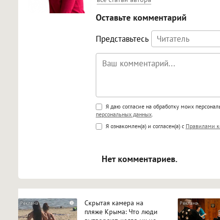
Оставьте комментарий
Представьтесь
Поддержка HTML
Я даю согласие на обработку моих персона
персональных данных
.
<b>, <strong>, <u>, <i>, <em>, <s>
Я ознакомлен(а) и согласен(а) с
Правилами к
<blockquote>, <code> экраниру
[img]адрес[/img] будет открыва
Нет комментариев.
Скрытая камера на
i
пляже Крыма: Что люди