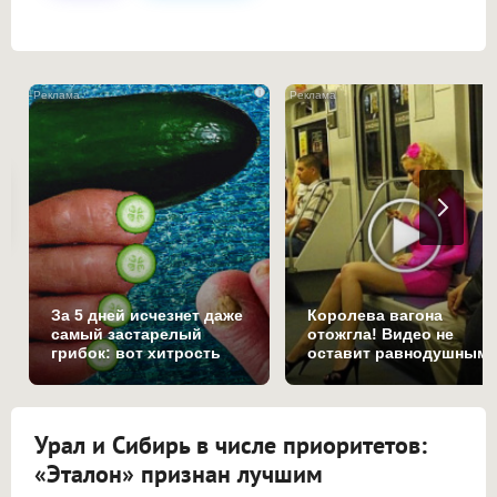
i
За 5 дней исчезнет даже
Королева вагона
самый застарелый
отожгла! Видео не
грибок: вот хитрость
оставит равнодушным
Урал и Сибирь в числе приоритетов:
«Эталон» признан лучшим