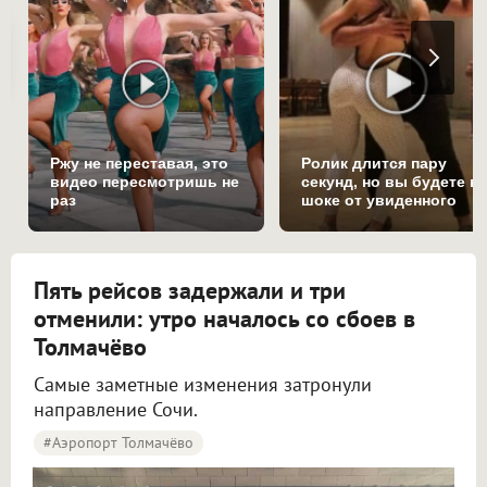
Ржу не переставая, это
Ролик длится пару
видео пересмотришь не
секунд, но вы будете в
раз
шоке от увиденного
Пять рейсов задержали и три
отменили: утро началось со сбоев в
Толмачёво
Самые заметные изменения затронули
направление Сочи.
#Аэропорт Толмачёво
Пять рейсов задержали и три отменили в аэропорту Толмачёво