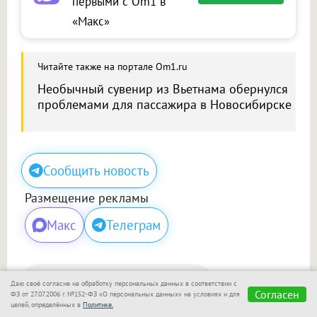
первыми с Om1 в
«Макс»
Читайте также на портале Om1.ru
Необычный сувенир из Вьетнама обернулся
проблемами для пассажира в Новосибирске
Сообщить новость
Размещение рекламы
Макс
Телеграм
Поделиться
Даю своё согласие на обработку персональных данных в соответствии с
Согласен
ФЗ от 27.07.2006 г. №152-ФЗ «О персональных данных» на условиях и для
целей, определённых в
Политике.
Сегодня, 09:40