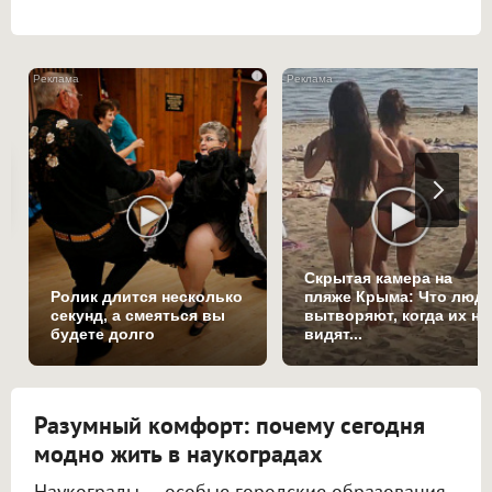
i
Скрытая камера на
Ролик длится несколько
пляже Крыма: Что люд
секунд, а смеяться вы
вытворяют, когда их не
будете долго
видят...
Разумный комфорт: почему сегодня
модно жить в наукоградах
Наукограды — особые городские образования,