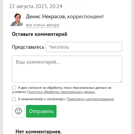
22 августа 2023, 20:24
Денис Некрасов
, корреспондент
все статьи автора
Оставьте комментарий
Представьтесь
Поддержка HTML
Я даю согласие на обработку моих персональных данных на
условиях
Политики обработки персональных данных
.
<b>, <strong>, <u>, <i>, <em>, <s>, <big>,
Я ознакомлен(а) и согласен(а) с
Правилами комментирования
.
<small>, <sup>, <sub>, <pre>, <ul>, <ol>, <li>,
<blockquote>, <code> экранирует HTML,
🙂
адреса URL автоматически становятся
ссылками, и [img]адрес[/img] будет
открываться в новой вкладке.
Нет комментариев.