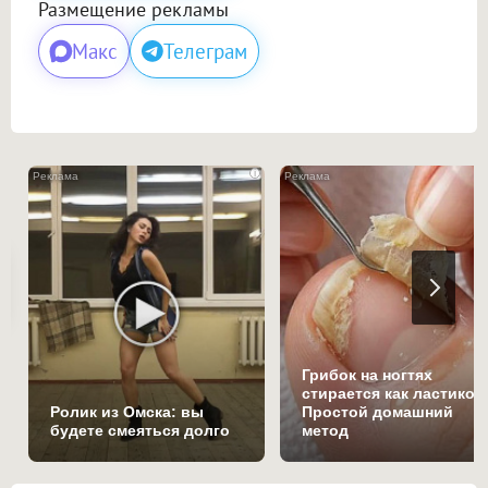
Размещение рекламы
Макс
Телеграм
i
Грибок на ногтях
стирается как ластиком
Ролик из Омска: вы
Простой домашний
будете смеяться долго
метод