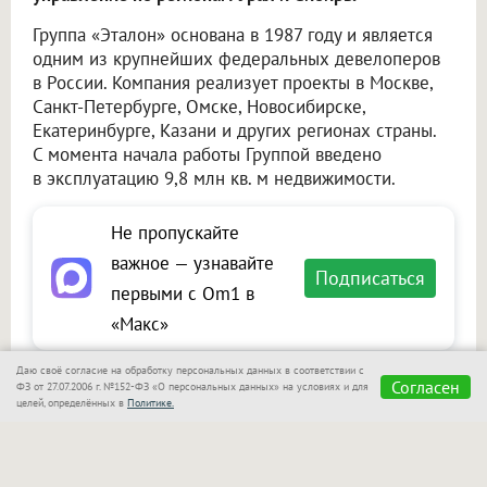
Группа «Эталон» основана в 1987 году и является
одним из крупнейших федеральных девелоперов
в России. Компания реализует проекты в Москве,
Санкт-Петербурге, Омске, Новосибирске,
Екатеринбурге, Казани и других регионах страны.
С момента начала работы Группой введено
в эксплуатацию 9,8 млн кв. м недвижимости.
Не пропускайте
важное — узнавайте
Подписаться
первыми с Om1 в
«Макс»
Даю своё согласие на обработку персональных данных в соответствии с
Согласен
ФЗ от 27.07.2006 г. №152-ФЗ «О персональных данных» на условиях и для
целей, определённых в
Политике.
Сообщить новость
Размещение рекламы