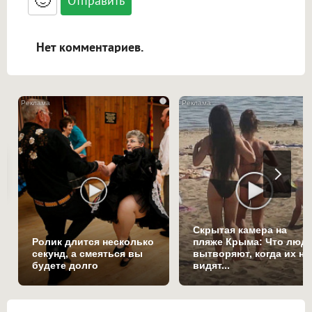
🙂
адреса URL автоматически становятся
ссылками, и [img]адрес[/img] будет
открываться в новой вкладке.
Нет комментариев.
i
Скрытая камера на
Ролик длится несколько
пляже Крыма: Что люд
секунд, а смеяться вы
вытворяют, когда их не
будете долго
видят...