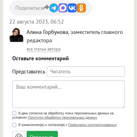
Поделиться
22 августа 2023, 06:52
Алина Горбунова
, заместитель главного
редактора
все статьи автора
Оставьте комментарий
Представьтесь
Поддержка HTML
Я даю согласие на обработку моих персональных данных на
условиях
Политики обработки персональных данных
.
<b>, <strong>, <u>, <i>, <em>, <s>, <big>,
Я ознакомлен(а) и согласен(а) с
Правилами комментирования
.
<small>, <sup>, <sub>, <pre>, <ul>, <ol>, <li>,
<blockquote>, <code> экранирует HTML,