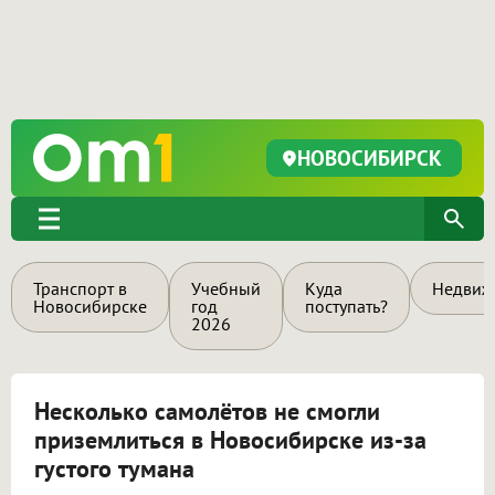
НОВОСИБИРСК
Транспорт в
Учебный
Куда
Недвиж
Новосибирске
год
поступать?
2026
Несколько самолётов не смогли
приземлиться в Новосибирске из-за
густого тумана