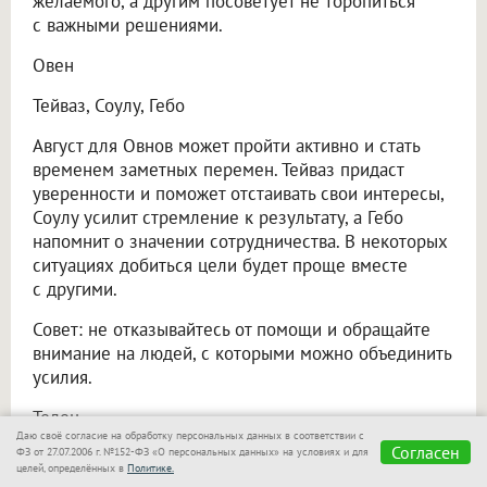
желаемого, а другим посоветует не торопиться
с важными решениями.
Овен
Тейваз, Соулу, Гебо
Август для Овнов может пройти активно и стать
временем заметных перемен. Тейваз придаст
уверенности и поможет отстаивать свои интересы,
Соулу усилит стремление к результату, а Гебо
напомнит о значении сотрудничества. В некоторых
ситуациях добиться цели будет проще вместе
с другими.
Совет: не отказывайтесь от помощи и обращайте
внимание на людей, с которыми можно объединить
усилия.
Телец
Даю своё согласие на обработку персональных данных в соответствии с
Согласен
ФЗ от 27.07.2006 г. №152-ФЗ «О персональных данных» на условиях и для
Феху, Йера, Альгиз
целей, определённых в
Политике.