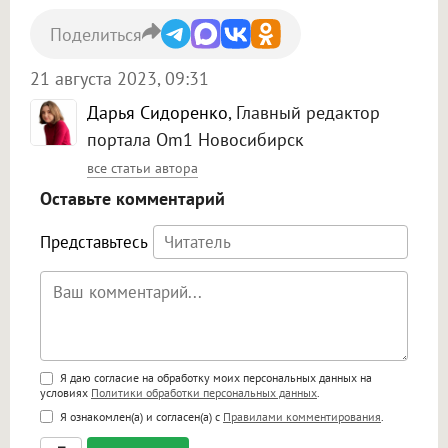
Поделиться
21 августа 2023, 09:31
Дарья Сидоренко
, Главный редактор
портала Om1 Новосибирск
все статьи автора
Оставьте комментарий
Представьтесь
Поддержка HTML
Я даю согласие на обработку моих персональных данных на
условиях
Политики обработки персональных данных
.
<b>, <strong>, <u>, <i>, <em>, <s>, <big>,
Я ознакомлен(а) и согласен(а) с
Правилами комментирования
.
<small>, <sup>, <sub>, <pre>, <ul>, <ol>, <li>,
<blockquote>, <code> экранирует HTML,