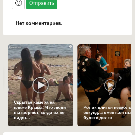
🙂
адреса URL автоматически становятся
ссылками, и [img]адрес[/img] будет
открываться в новой вкладке.
Нет комментариев.
i
Скрытая камера на
пляже Крыма: Что люди
Ролик длится нескольк
вытворяют, когда их не
секунд, а смеяться вы
видят...
будете долго