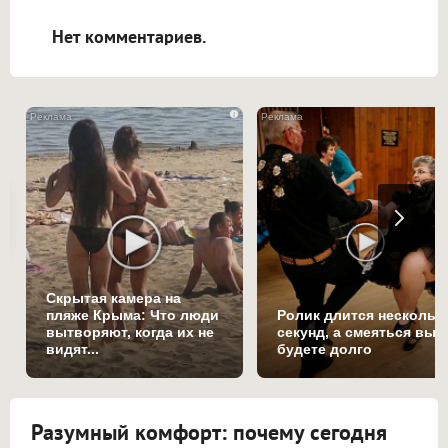
открываться в новой вкладке.
Нет комментариев.
i
Скрытая камера на
пляже Крыма: Что люди
Ролик длится нескольк
вытворяют, когда их не
секунд, а смеяться вы
видят...
будете долго
Разумный комфорт: почему сегодня