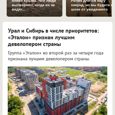
пляже Крыма: Что люди
Ролик длится пару
вытворяют, когда их не
секунд, но вы будете в
видят...
шоке от увиденного
Урал и Сибирь в числе приоритетов:
«Эталон» признан лучшим
девелопером страны
Группа «Эталон» во второй раз за четыре года
признана лучшим девелопером страны.