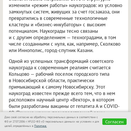
изменили «режим работы» наукоградов: из условно
замкнутых систем, живущих за счет госзаказа, они
превратились в современные технологичные
кластеры и «бизнес-инкубаторы» с высоким
потенциалом. Наукограды тесно связаны
и с другим определением — техноградами, в том
числе созданными с нуля, как, например, Сколково
или Иннополис, город-спутник Казани.
Одной из успешных трансформаций советского
наукограда к современным реалиям считается
Кольцово — рабочий поселок городского типа
в Новосибирской области, практически
примыкающий к самому Новосибирску. Этот
наукоград известен прежде всего тем, что в нем
расположен научный центр «Вектор», в котором
были разработаны вакцины от гепатита А и COVID-
19. Помимо научно-производственной зоны,
Даю своё согласие на обработку персональных данных в соответствии с
в Кольцово есть уже знакомая система развитых
Согласен
ФЗ от 27.07.2006 г. №152-ФЗ «О персональных данных» на условиях и для
микрорайонов, которые чередуются с парками
целей, определённых в
Политике.