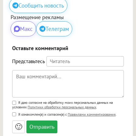
Сообщить новость
Размещение рекламы
Макс
Телеграм
Оставьте комментарий
Представьтесь
Поддержка HTML
Я даю согласие на обработку моих персональных данных на
условиях
Политики обработки персональных данных
.
<b>, <strong>, <u>, <i>, <em>, <s>, <big>,
Я ознакомлен(а) и согласен(а) с
Правилами комментирования
.
<small>, <sup>, <sub>, <pre>, <ul>, <ol>, <li>,
<blockquote>, <code> экранирует HTML,
🙂
адреса URL автоматически становятся
ссылками, и [img]адрес[/img] будет