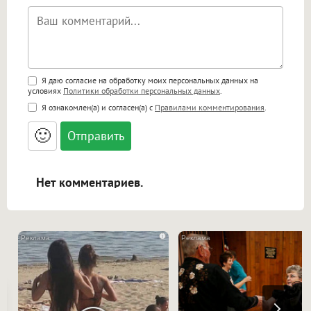
Поддержка HTML
Я даю согласие на обработку моих персональных данных на
условиях
Политики обработки персональных данных
.
<b>, <strong>, <u>, <i>, <em>, <s>, <big>,
Я ознакомлен(а) и согласен(а) с
Правилами комментирования
.
<small>, <sup>, <sub>, <pre>, <ul>, <ol>, <li>,
<blockquote>, <code> экранирует HTML,
🙂
адреса URL автоматически становятся
ссылками, и [img]адрес[/img] будет
открываться в новой вкладке.
Нет комментариев.
i