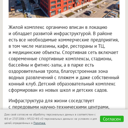
Жилой комплекс органично вписан в локацию
и обладает развитой инфраструктурой. В районе
есть все необходимые коммерческие предприятия,
в том числе магазины, кафе, рестораны и ТЦ,
и медицинские объекты. Спортивная сеть включает
современные спортивные комплексы, стадионы,
бассейны и фитнес-залы, а в парке есть
оздоровительная тропа, благоустроенная зона
водных развлечений с пляжем и даже собственный
конный клуб. Детский образовательный комплекс
сформирован из новых школ и детских садов.
Инфраструктура для жизни соседствует
с передовыми научно-техническими центрами,
основными «офисами» Кольцово, которые скорее
Даю своё согласие на обработку персональных данных в соответствии с
Согласен
напоминают футуристичные арт-объекты, нежели
ФЗ от 27.07.2006 г. №152-ФЗ «О персональных данных» на условиях и для
целей, определённых в
Политике.
стереотипные промзоны. К примеру, сложная