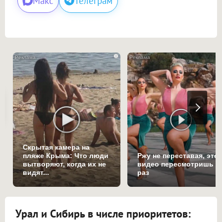
Макс
Телеграм
i
Скрытая камера на
пляже Крыма: Что люди
Ржу не переставая, это
вытворяют, когда их не
видео пересмотришь н
видят...
раз
Урал и Сибирь в числе приоритетов: