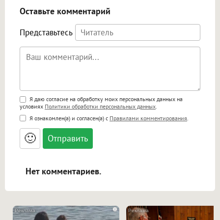
Оставьте комментарий
Представьтесь
Поддержка HTML
Я даю согласие на обработку моих персональных данных на
условиях
Политики обработки персональных данных
.
<b>, <strong>, <u>, <i>, <em>, <s>, <big>,
Я ознакомлен(а) и согласен(а) с
Правилами комментирования
.
<small>, <sup>, <sub>, <pre>, <ul>, <ol>, <li>,
<blockquote>, <code> экранирует HTML,
🙂
адреса URL автоматически становятся
ссылками, и [img]адрес[/img] будет
открываться в новой вкладке.
Нет комментариев.
i