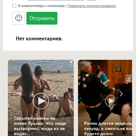
<b>, <strong>, <u>, <i>, <em>, <s>, <big>,
Я ознакомлен(а) и согласен(а) с
Правилами комментирования
.
<small>, <sup>, <sub>, <pre>, <ul>, <ol>, <li>,
<blockquote>, <code> экранирует HTML,
🙂
адреса URL автоматически становятся
ссылками, и [img]адрес[/img] будет
открываться в новой вкладке.
Нет комментариев.
i
Скрытая камера на
пляже Крыма: Что люди
Ролик длится нескольк
вытворяют, когда их не
секунд, а смеяться вы
видят...
будете долго