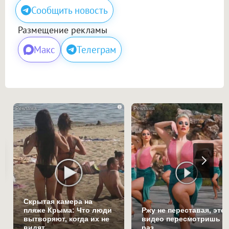
Сообщить новость
Размещение рекламы
Макс
Телеграм
i
Скрытая камера на
пляже Крыма: Что люди
Ржу не переставая, это
вытворяют, когда их не
видео пересмотришь н
видят...
раз