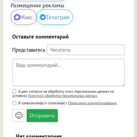
Размещение рекламы
Макс
Телеграм
Оставьте комментарий
Представьтесь
Поддержка HTML
Я даю согласие на обработку моих персональных данных на
условиях
Политики обработки персональных данных
.
<b>, <strong>, <u>, <i>, <em>, <s>, <big>,
Я ознакомлен(а) и согласен(а) с
Правилами комментирования
.
<small>, <sup>, <sub>, <pre>, <ul>, <ol>, <li>,
<blockquote>, <code> экранирует HTML,
🙂
адреса URL автоматически становятся
ссылками, и [img]адрес[/img] будет
открываться в новой вкладке.
Нет комментариев.