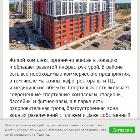
Жилой комплекс органично вписан в локацию
и обладает развитой инфраструктурой. В районе
есть все необходимые коммерческие предприятия,
в том числе магазины, кафе, рестораны и ТЦ,
и медицинские объекты. Спортивная сеть включает
современные спортивные комплексы, стадионы,
бассейны и фитнес-залы, а в парке есть
оздоровительная тропа, благоустроенная зона
водных развлечений с пляжем и даже собственный
конный клуб. Детский образовательный комплекс
Даю своё согласие на обработку персональных данных в соответствии с
сформирован из новых школ и детских садов.
Согласен
ФЗ от 27.07.2006 г. №152-ФЗ «О персональных данных» на условиях и для
целей, определённых в
Политике.