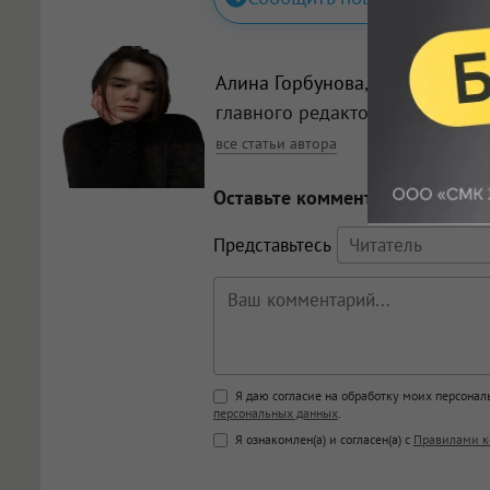
Алина Горбунова
, заместитель
главного редактора
все статьи автора
Оставьте комментарий
Представьтесь
Поддержка HTML
Я даю согласие на обработку моих персона
персональных данных
.
<b>, <strong>, <u>, <i>, <em>, <s>
Я ознакомлен(а) и согласен(а) с
Правилами к
<blockquote>, <code> экраниру
[img]адрес[/img] будет открыва