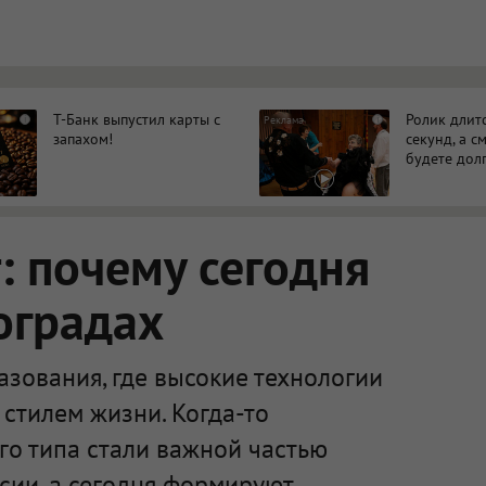
Т-Банк выпустил карты с
Ролик длит
i
i
запахом!
секунд, а с
будете дол
 почему сегодня
оградах
зования, где высокие технологии
стилем жизни. Когда-то
го типа стали важной частью
сии, а сегодня формируют