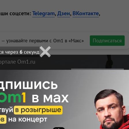
аши соцсети:
Telegram
,
Дзен
,
ВКонтакте
,
Подписаться
 — узнавайте первыми с Om1 в «Макс»
ся через
4
секунд
ортале Om1.ru
мые
Новосибирска
Макс
Телеграм
Размещение рекламы