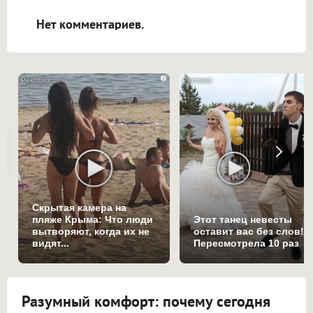
открываться в новой вкладке.
Нет комментариев.
i
Скрытая камера на
пляже Крыма: Что люди
Этот танец невесты
вытворяют, когда их не
оставит вас без слов!
видят...
Пересмотрела 10 раз
Разумный комфорт: почему сегодня