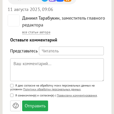
11 августа 2023, 09:06
Даниил Тарабукин
, заместитель главного
редактора
все статьи автора
Оставьте комментарий
Представьтесь
Поддержка HTML
Я даю согласие на обработку моих персональных данных на
условиях
Политики обработки персональных данных
.
<b>, <strong>, <u>, <i>, <em>, <s>, <big>,
Я ознакомлен(а) и согласен(а) с
Правилами комментирования
.
<small>, <sup>, <sub>, <pre>, <ul>, <ol>, <li>,
<blockquote>, <code> экранирует HTML,
🙂
адреса URL автоматически становятся
ссылками, и [img]адрес[/img] будет