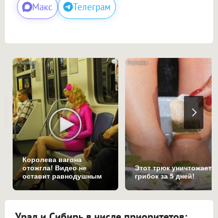
Макс
Телеграм
i
Королева вагона
отожгла! Видео не
Этот трюк уничтожает
оставит равнодушным
грибок за 5 дней!
Урал и Сибирь в числе приоритетов: