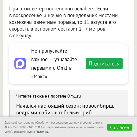
При этом ветер постепенно ослабеет. Если
в воскресенье и ночью в понедельник местами
возможны заметные порывы, то 11 августа его
скорость в основном составит 2–7 метров
в секунду.
Не пропускайте
важное — узнавайте
Подписаться
первыми с Om1 в
«Макс»
Читайте также на портале Om1.ru
Начался настоящий сезон: новосибирцы
вёдрами собирают белый гриб
Даю своё согласие на обработку персональных данных в соответствии с
Согласен
ФЗ от 27.07.2006 г. №152-ФЗ «О персональных данных» на условиях и для
целей, определённых в
Политике.