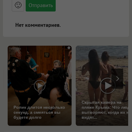
<blockquote>, <code> экранирует HTML,
🙂
адреса URL автоматически становятся
ссылками, и [img]адрес[/img] будет
открываться в новой вкладке.
Нет комментариев.
i
Скрытая камера на
Ролик длится несколько
пляже Крыма: Что люд
секунд, а смеяться вы
вытворяют, когда их не
будете долго
видят...