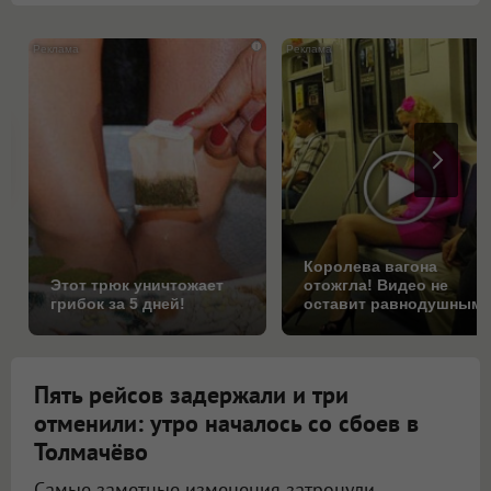
i
Королева вагона
Этот трюк уничтожает
отожгла! Видео не
грибок за 5 дней!
оставит равнодушным
Пять рейсов задержали и три
отменили: утро началось со сбоев в
Толмачёво
Самые заметные изменения затронули