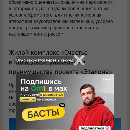
объективно оценивать локации «на периферии»,
в которых подчас созданы более комфортные
условия. Кроме того, для многих камерная
атмосфера наукоградов как маленьких, условно
полузакрытых, микрорайонов становится
настоящим антистрессом.
Жилой комплекс «Счастье
в Кольцово»: уникальные
преимущества проекта «Эталона»
Проект Группы «Эталон» возводится в одном
из самых уютных и живописных мест всей
Новосибирской области. Удачное расположение
проекта позволяет ему сочетать преимущества
городской среды и загородной жизни.