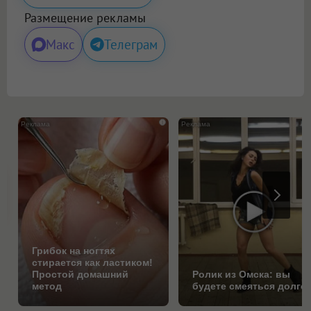
Размещение рекламы
Макс
Телеграм
i
Грибок на ногтях
стирается как ластиком!
Простой домашний
Ролик из Омска: вы
метод
будете смеяться долго