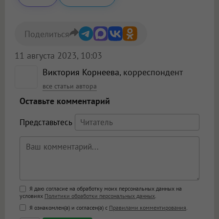
Поделиться
11 августа 2023, 10:03
Виктория Корнеева
, корреспондент
все статьи автора
Оставьте комментарий
Представьтесь
Поддержка HTML
Я даю согласие на обработку моих персональных данных на
условиях
Политики обработки персональных данных
.
<b>, <strong>, <u>, <i>, <em>, <s>, <big>,
Я ознакомлен(а) и согласен(а) с
Правилами комментирования
.
<small>, <sup>, <sub>, <pre>, <ul>, <ol>, <li>,