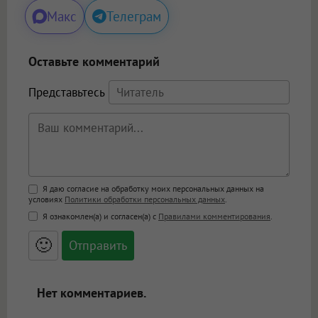
Макс
Телеграм
Оставьте комментарий
Представьтесь
Поддержка HTML
Я даю согласие на обработку моих персональных данных на
условиях
Политики обработки персональных данных
.
<b>, <strong>, <u>, <i>, <em>, <s>, <big>,
Я ознакомлен(а) и согласен(а) с
Правилами комментирования
.
<small>, <sup>, <sub>, <pre>, <ul>, <ol>, <li>,
<blockquote>, <code> экранирует HTML,
🙂
адреса URL автоматически становятся
ссылками, и [img]адрес[/img] будет
открываться в новой вкладке.
Нет комментариев.