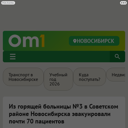
НОВОСИБИРСК
Транспорт в
Учебный
Куда
Недвиж
Новосибирске
год
поступать?
2026
Из горящей больницы №3 в Советском
районе Новосибирска эвакуировали
почти 70 пациентов