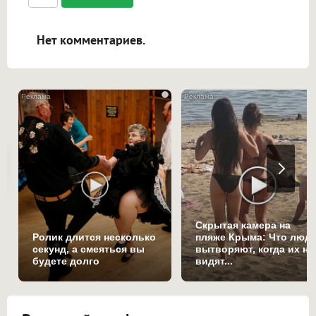
ссылками, и [img]адрес[/img] будет
открываться в новой вкладке.
Нет комментариев.
i
Скрытая камера на
Ролик длится несколько
пляже Крыма: Что люд
секунд, а смеяться вы
вытворяют, когда их не
будете долго
видят...