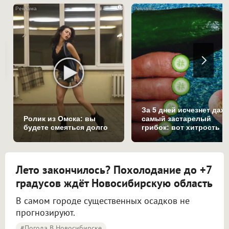
i
За 5 дней исчезнет даж
Ролик из Омска: вы
самый застарелый
будете смеяться долго
грибок: вот хитрость
Лето закончилось? Похолодание до +7
градусов ждёт Новосибирскую область
В самом городе существенных осадков не
прогнозируют.
#Погода В Новосибирске