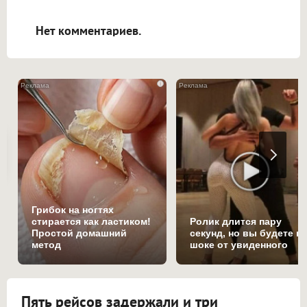
открываться в новой вкладке.
Нет комментариев.
i
Грибок на ногтях
стирается как ластиком!
Ролик длится пару
Простой домашний
секунд, но вы будете в
метод
шоке от увиденного
Пять рейсов задержали и три