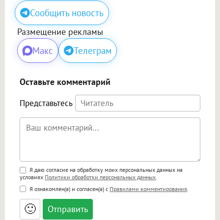
Сообщить новость
Размещение рекламы
Макс
Телеграм
Оставьте комментарий
Представьтесь
Поддержка HTML
Я даю согласие на обработку моих персональных данных на
условиях
Политики обработки персональных данных
.
<b>, <strong>, <u>, <i>, <em>, <s>, <big>,
Я ознакомлен(а) и согласен(а) с
Правилами комментирования
.
<small>, <sup>, <sub>, <pre>, <ul>, <ol>, <li>,
<blockquote>, <code> экранирует HTML,
🙂
адреса URL автоматически становятся
ссылками, и [img]адрес[/img] будет