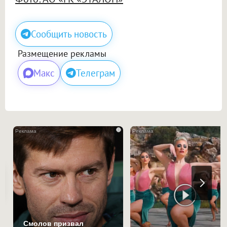
Сообщить новость
Размещение рекламы
Макс
Телеграм
i
Смолов призвал