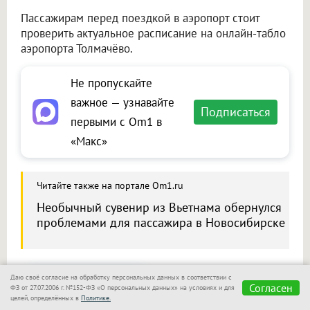
Пассажирам перед поездкой в аэропорт стоит
проверить актуальное расписание на онлайн-табло
аэропорта Толмачёво.
Не пропускайте
важное — узнавайте
Подписаться
первыми с Om1 в
«Макс»
Читайте также на портале Om1.ru
Необычный сувенир из Вьетнама обернулся
проблемами для пассажира в Новосибирске
Даю своё согласие на обработку персональных данных в соответствии с
Сообщить новость
Согласен
ФЗ от 27.07.2006 г. №152-ФЗ «О персональных данных» на условиях и для
целей, определённых в
Политике.