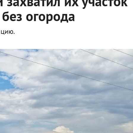
 захватил их участок
 без огорода
ицию.