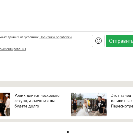
льных данных на условиях
Политики обработки
🙂
, <big>, <small>, <sup>, <sub>, <pre>, <ul>, <ol>, <li>,
омментирования
.
ет HTML, адреса URL автоматически становятся ссылками, и
ться в новой вкладке.
Ролик длится несколько
Этот танец
i
i
секунд, а смеяться вы
оставит вас
будете долго
Пересмотре