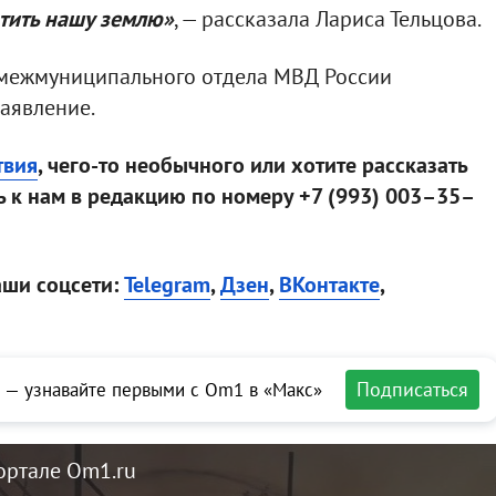
тить нашу землю»
, — рассказала Лариса Тельцова.
межмуниципального отдела МВД России
аявление.
твия
, чего-то необычного или хотите рассказать
 к нам в редакцию по номеру +7 (993) 003–35–
аши соцсети:
Telegram
,
Дзен
,
ВКонтакте
,
Подписаться
 — узнавайте первыми с Om1 в «Макс»
ортале Om1.ru