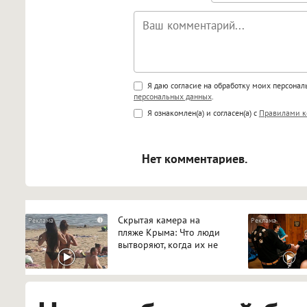
Поддержка HTML
Я даю согласие на обработку моих персона
персональных данных
.
<b>, <strong>, <u>, <i>, <em>, <s>
Я ознакомлен(а) и согласен(а) с
Правилами к
<blockquote>, <code> экраниру
[img]адрес[/img] будет открыва
Нет комментариев.
Скрытая камера на
i
пляже Крыма: Что люди
вытворяют, когда их не
видят...