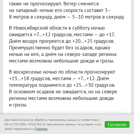
также не прогнозируют. Ветер сменится
на западный: ночью его скорость составит 3–
8 метров в секунду, днём — 5–10 метров в секунду.
В Новосибирской области в субботу ночью
ожидается +7…+12 градусов, местами — до +17.
Днём воздух прогреется до +20…+25 градусов.
Преимущественно будет без осадков, однако
ночью на юге, а днём на северо-западе региона
местами возможны небольшие дожди и грозы.
В воскресенье ночью по области прогнозируют
+13…+18 градусов, местами — +7…+12. Днём
температура поднимется до +25…+30 градусов.
В основном осадков не ожидается, но на севере
региона местами возможны небольшие дожди
и грозы.
Не пропускайте
Даю своё согласие на обработку персональных данных в соответствии с
Согласен
ФЗ от 27.07.2006 г. №152-ФЗ «О персональных данных» на условиях и для
важное — узнавайте
целей, определённых в
Политике.
Подписаться