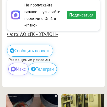
Не пропускайте
важное — узнавайте
Подписаться
первыми с Om1 в
«Макс»
Фото: АО «ГК «ЭТАЛОН»
Сообщить новость
Размещение рекламы
Макс
Телеграм
i