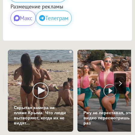
Размещение рекламы
Макс
Телеграм
i
Скрытая камера на
пляже Крыма: Что люди
Ржу не переставая, это
вытворяют, когда их не
видео пересмотришь н
видят...
раз