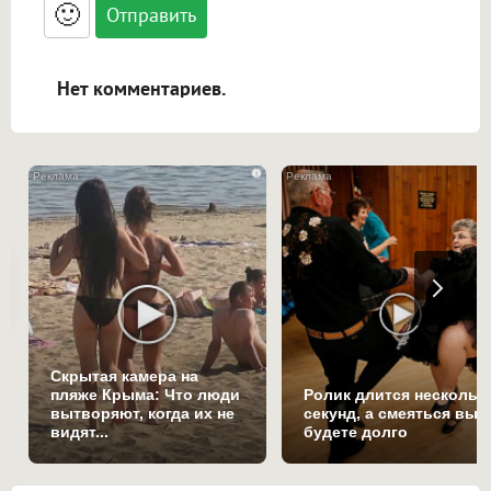
<blockquote>, <code> экранирует HTML,
🙂
адреса URL автоматически становятся
ссылками, и [img]адрес[/img] будет
открываться в новой вкладке.
Нет комментариев.
i
Скрытая камера на
пляже Крыма: Что люди
Ролик длится нескольк
вытворяют, когда их не
секунд, а смеяться вы
видят...
будете долго