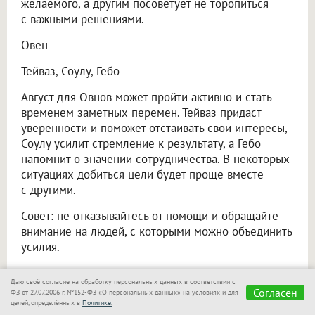
желаемого, а другим посоветует не торопиться
с важными решениями.
Овен
Тейваз, Соулу, Гебо
Август для Овнов может пройти активно и стать
временем заметных перемен. Тейваз придаст
уверенности и поможет отстаивать свои интересы,
Соулу усилит стремление к результату, а Гебо
напомнит о значении сотрудничества. В некоторых
ситуациях добиться цели будет проще вместе
с другими.
Совет: не отказывайтесь от помощи и обращайте
внимание на людей, с которыми можно объединить
усилия.
Телец
Даю своё согласие на обработку персональных данных в соответствии с
Согласен
ФЗ от 27.07.2006 г. №152-ФЗ «О персональных данных» на условиях и для
Феху, Йера, Альгиз
целей, определённых в
Политике.