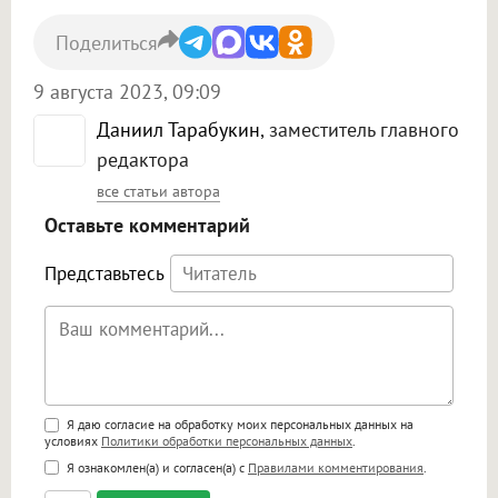
Поделиться
9 августа 2023, 09:09
Даниил Тарабукин
, заместитель главного
редактора
все статьи автора
Оставьте комментарий
Представьтесь
Поддержка HTML
Я даю согласие на обработку моих персональных данных на
условиях
Политики обработки персональных данных
.
<b>, <strong>, <u>, <i>, <em>, <s>, <big>,
Я ознакомлен(а) и согласен(а) с
Правилами комментирования
.
<small>, <sup>, <sub>, <pre>, <ul>, <ol>, <li>,