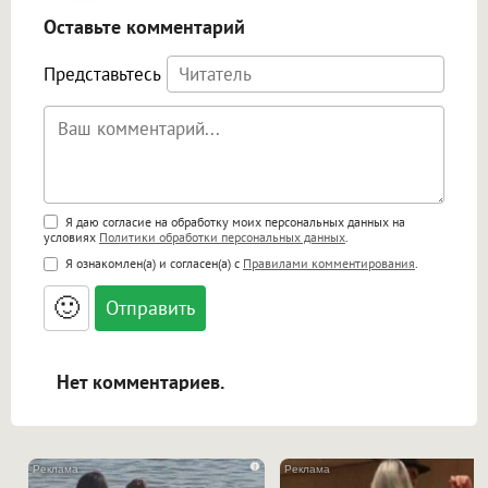
Оставьте комментарий
Представьтесь
Поддержка HTML
Я даю согласие на обработку моих персональных данных на
условиях
Политики обработки персональных данных
.
<b>, <strong>, <u>, <i>, <em>, <s>, <big>,
Я ознакомлен(а) и согласен(а) с
Правилами комментирования
.
<small>, <sup>, <sub>, <pre>, <ul>, <ol>, <li>,
<blockquote>, <code> экранирует HTML,
🙂
адреса URL автоматически становятся
ссылками, и [img]адрес[/img] будет
открываться в новой вкладке.
Нет комментариев.
i