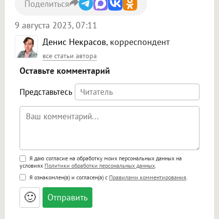
Поделиться
9 августа 2023, 07:11
Денис Некрасов
, корреспондент
все статьи автора
Оставьте комментарий
Представьтесь
Поддержка HTML
Я даю согласие на обработку моих персональных данных на
условиях
Политики обработки персональных данных
.
<b>, <strong>, <u>, <i>, <em>, <s>, <big>,
Я ознакомлен(а) и согласен(а) с
Правилами комментирования
.
<small>, <sup>, <sub>, <pre>, <ul>, <ol>, <li>,
<blockquote>, <code> экранирует HTML,
🙂
адреса URL автоматически становятся
ссылками, и [img]адрес[/img] будет
открываться в новой вкладке.