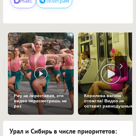
Макс
Телеграм
i
Ржу не переставая, это
Королева вагона
видео пересмотришь не
отожгла! Видео не
раз
оставит равнодушным
Урал и Сибирь в числе приоритетов: