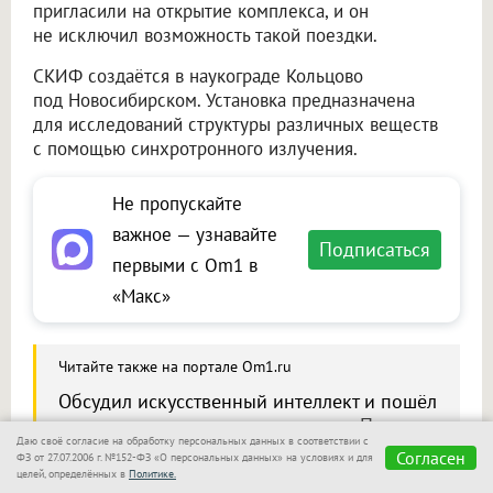
пригласили на открытие комплекса, и он
не исключил возможность такой поездки.
СКИФ создаётся в наукограде Кольцово
под Новосибирском. Установка предназначена
для исследований структуры различных веществ
с помощью синхротронного излучения.
Не пропускайте
важное — узнавайте
Подписаться
первыми с Om1 в
«Макс»
Читайте также на портале Om1.ru
Обсудил искусственный интеллект и пошёл
в школу — вспоминаем, что делал Путин
Даю своё согласие на обработку персональных данных в соответствии с
в Новосибирске в 2018 году
Согласен
ФЗ от 27.07.2006 г. №152-ФЗ «О персональных данных» на условиях и для
целей, определённых в
Политике.