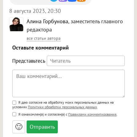
8 августа 2023, 20:30
Алина Горбунова
, заместитель главного
редактора
все статьи автора
Оставьте комментарий
Представьтесь
Поддержка HTML
Я даю согласие на обработку моих персональных данных на
условиях
Политики обработки персональных данных
.
<b>, <strong>, <u>, <i>, <em>, <s>, <big>,
Я ознакомлен(а) и согласен(а) с
Правилами комментирования
.
<small>, <sup>, <sub>, <pre>, <ul>, <ol>, <li>,
<blockquote>, <code> экранирует HTML,
🙂
адреса URL автоматически становятся
ссылками, и [img]адрес[/img] будет