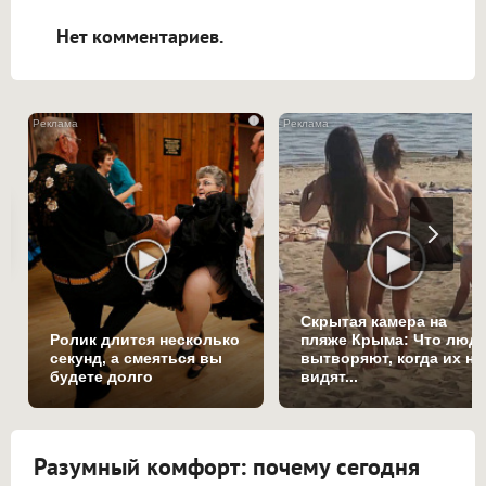
открываться в новой вкладке.
Нет комментариев.
i
Скрытая камера на
Ролик длится несколько
пляже Крыма: Что люд
секунд, а смеяться вы
вытворяют, когда их не
будете долго
видят...
Разумный комфорт: почему сегодня