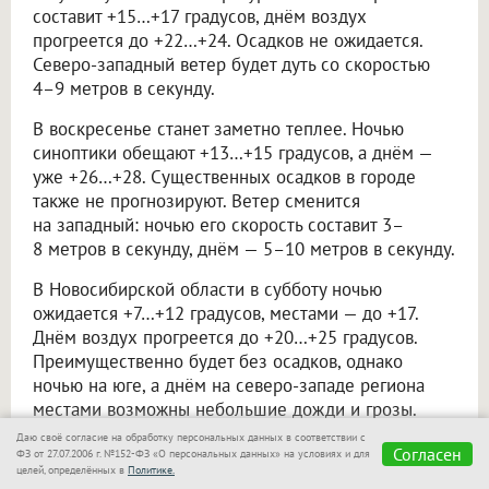
составит +15…+17 градусов, днём воздух
прогреется до +22…+24. Осадков не ожидается.
Северо-западный ветер будет дуть со скоростью
4–9 метров в секунду.
В воскресенье станет заметно теплее. Ночью
синоптики обещают +13…+15 градусов, а днём —
уже +26…+28. Существенных осадков в городе
также не прогнозируют. Ветер сменится
на западный: ночью его скорость составит 3–
8 метров в секунду, днём — 5–10 метров в секунду.
В Новосибирской области в субботу ночью
ожидается +7…+12 градусов, местами — до +17.
Днём воздух прогреется до +20…+25 градусов.
Преимущественно будет без осадков, однако
ночью на юге, а днём на северо-западе региона
местами возможны небольшие дожди и грозы.
Даю своё согласие на обработку персональных данных в соответствии с
В воскресенье ночью по области прогнозируют
Согласен
ФЗ от 27.07.2006 г. №152-ФЗ «О персональных данных» на условиях и для
+13…+18 градусов, местами — +7…+12. Днём
целей, определённых в
Политике.