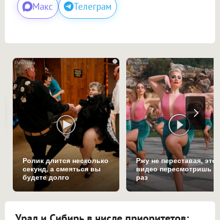
Макс
Телеграм
i
Ролик длится несколько
Ржу не переставая, это
секунд, а смеяться вы
видео пересмотришь н
будете долго
раз
Урал и Сибирь в числе приоритетов: