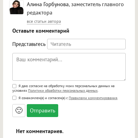
Алина Горбунова
, заместитель главного
редактора
все статьи автора
Оставьте комментарий
Представьтесь
Поддержка HTML
Я даю согласие на обработку моих персональных данных на
условиях
Политики обработки персональных данных
.
<b>, <strong>, <u>, <i>, <em>, <s>, <big>,
Я ознакомлен(а) и согласен(а) с
Правилами комментирования
.
<small>, <sup>, <sub>, <pre>, <ul>, <ol>, <li>,
<blockquote>, <code> экранирует HTML,
🙂
адреса URL автоматически становятся
ссылками, и [img]адрес[/img] будет
открываться в новой вкладке.
Нет комментариев.