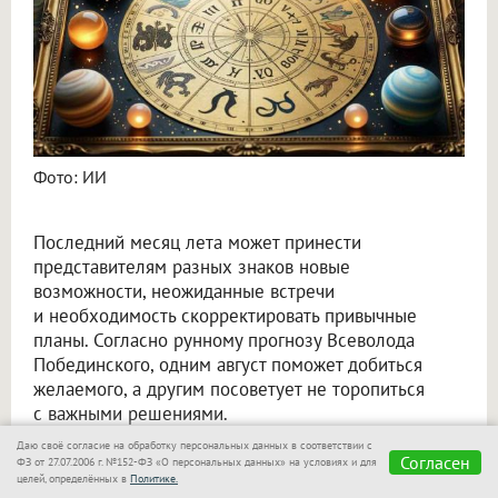
Фото: ИИ
Последний месяц лета может принести
представителям разных знаков новые
возможности, неожиданные встречи
и необходимость скорректировать привычные
планы. Согласно рунному прогнозу Всеволода
Побединского, одним август поможет добиться
желаемого, а другим посоветует не торопиться
с важными решениями.
Даю своё согласие на обработку персональных данных в соответствии с
Овен
Согласен
ФЗ от 27.07.2006 г. №152-ФЗ «О персональных данных» на условиях и для
целей, определённых в
Политике.
Тейваз, Соулу, Гебо