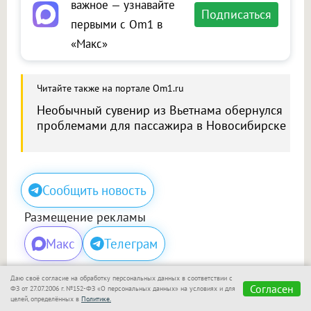
важное — узнавайте
Подписаться
первыми с Om1 в
«Макс»
Читайте также на портале Om1.ru
Необычный сувенир из Вьетнама обернулся
проблемами для пассажира в Новосибирске
Сообщить новость
Размещение рекламы
Макс
Телеграм
Даю своё согласие на обработку персональных данных в соответствии с
Согласен
ФЗ от 27.07.2006 г. №152-ФЗ «О персональных данных» на условиях и для
Поделиться
целей, определённых в
Политике.