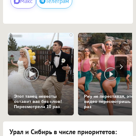
Макс
Телеграм
i
Этот танец невесты
Ржу не переставая, это
оставит вас без слов!
видео пересмотришь н
Пересмотрела 10 раз
раз
Урал и Сибирь в числе приоритетов: