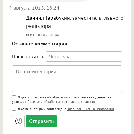
4 августа 2023, 16:24
Даниил Тарабукин
, заместитель главного
редактора
все статьи автора
Оставьте комментарий
Представьтесь
Поддержка HTML
Я даю согласие на обработку моих персональных данных на
условиях
Политики обработки персональных данных
.
<b>, <strong>, <u>, <i>, <em>, <s>, <big>,
Я ознакомлен(а) и согласен(а) с
Правилами комментирования
.
<small>, <sup>, <sub>, <pre>, <ul>, <ol>, <li>,
<blockquote>, <code> экранирует HTML,
🙂
адреса URL автоматически становятся
ссылками, и [img]адрес[/img] будет
открываться в новой вкладке.