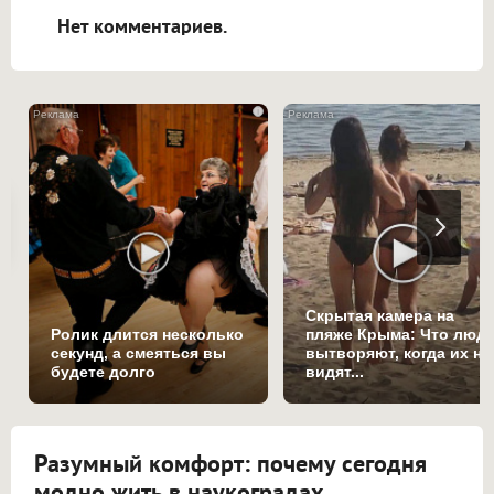
Нет комментариев.
i
Скрытая камера на
Ролик длится несколько
пляже Крыма: Что люд
секунд, а смеяться вы
вытворяют, когда их не
будете долго
видят...
Разумный комфорт: почему сегодня
модно жить в наукоградах