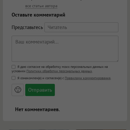
все статьи автора
Оставьте комментарий
Представьтесь
Поддержка HTML
Я даю согласие на обработку моих персональных данных на
условиях
Политики обработки персональных данных
.
<b>, <strong>, <u>, <i>, <em>, <s>, <big>,
Я ознакомлен(а) и согласен(а) с
Правилами комментирования
.
<small>, <sup>, <sub>, <pre>, <ul>, <ol>, <li>,
<blockquote>, <code> экранирует HTML,
🙂
адреса URL автоматически становятся
ссылками, и [img]адрес[/img] будет
открываться в новой вкладке.
Нет комментариев.