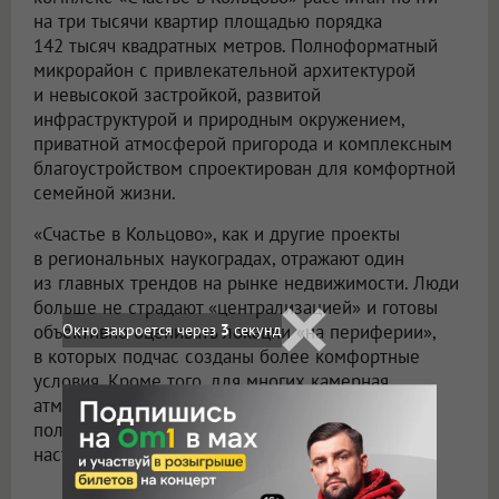
на три тысячи квартир площадью порядка
142 тысяч квадратных метров. Полноформатный
микрорайон с привлекательной архитектурой
и невысокой застройкой, развитой
инфраструктурой и природным окружением,
приватной атмосферой пригорода и комплексным
благоустройством спроектирован для комфортной
семейной жизни.
«Счастье в Кольцово», как и другие проекты
в региональных наукоградах, отражают один
из главных трендов на рынке недвижимости. Люди
больше не страдают «централизацией» и готовы
Окно закроется через
1
секунд
объективно оценивать локации «на периферии»,
в которых подчас созданы более комфортные
условия. Кроме того, для многих камерная
атмосфера наукоградов как маленьких, условно
полузакрытых, микрорайонов становится
настоящим антистрессом.