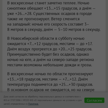
В воскресенье станет заметно теплее. Ночью
синоптики обещают +13…+15 градусов, а днём —
уже +26…+28. Существенных осадков в городе
также не прогнозируют. Ветер сменится
на западный: ночью его скорость составит 3–
8 метров в секунду, днём — 5–10 метров в секунду.
В Новосибирской области в субботу ночью
ожидается +7…+12 градусов, местами — до +17.
Днём воздух прогреется до +20…+25 градусов.
Преимущественно будет без осадков, однако
ночью на юге, а днём на северо-западе региона
местами возможны небольшие дожди и грозы.
В воскресенье ночью по области прогнозируют
+13…+18 градусов, местами — +7…+12. Днём
температура поднимется до +25…+30 градусов.
В основном осадков не ожидается, но на севере
региона местами возможны небольшие дожди
Даю своё согласие на обработку персональных данных в соответствии с
и грозы.
Согласен
ФЗ от 27.07.2006 г. №152-ФЗ «О персональных данных» на условиях и для
целей, определённых в
Политике.