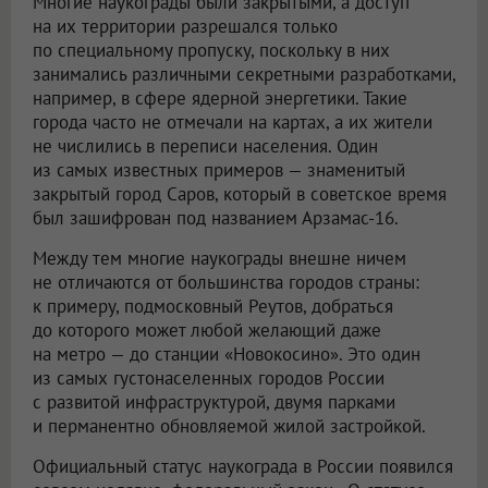
Многие наукограды были закрытыми, а доступ
на их территории разрешался только
по специальному пропуску, поскольку в них
занимались различными секретными разработками,
например, в сфере ядерной энергетики. Такие
города часто не отмечали на картах, а их жители
не числились в переписи населения. Один
из самых известных примеров — знаменитый
закрытый город Саров, который в советское время
был зашифрован под названием Арзамас-16.
Между тем многие наукограды внешне ничем
не отличаются от большинства городов страны:
к примеру, подмосковный Реутов, добраться
до которого может любой желающий даже
на метро — до станции «Новокосино». Это один
из самых густонаселенных городов России
с развитой инфраструктурой, двумя парками
и перманентно обновляемой жилой застройкой.
Официальный статус наукограда в России появился