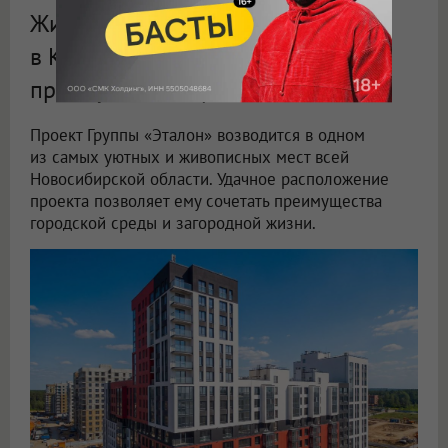
Жилой комплекс «Счастье
в Кольцово»: уникальные
преимущества проекта «Эталона»
Проект Группы «Эталон» возводится в одном
из самых уютных и живописных мест всей
Новосибирской области. Удачное расположение
проекта позволяет ему сочетать преимущества
городской среды и загородной жизни.