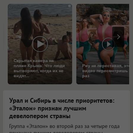
i
Скрытая камера на
пляже Крыма: Что люди
Ржу не переставая, это
вытворяют, когда их не
видео пересмотришь н
видят...
раз
Урал и Сибирь в числе приоритетов:
«Эталон» признан лучшим
девелопером страны
Группа «Эталон» во второй раз за четыре года
признана лучшим девелопером страны.