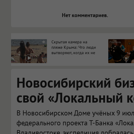
[img]адрес[/img] будет открыва
Нет комментариев.
Скрытая камера на
i
пляже Крыма: Что люди
вытворяют, когда их не
видят...
Новосибирский би
свой «Локальный 
В Новосибирском Доме учёных 9 июл
федерального проекта Т-Банка «Лока
Владивостоке, экспедиция добралась