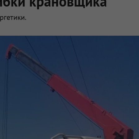
шибки крановщика
ргетики.