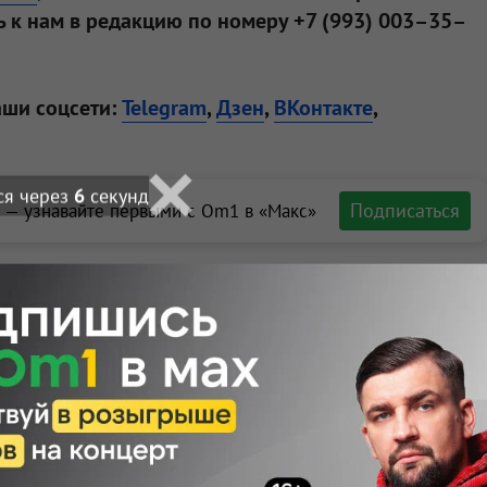
 к нам в редакцию по номеру +7 (993) 003–35–
аши соцсети:
Telegram
,
Дзен
,
ВКонтакте
,
ся через
4
секунд
Подписаться
 — узнавайте первыми с Om1 в «Макс»
ортале Om1.ru
ли 1 августа в
а