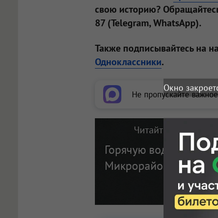
свою историю? Обращайтесь
87 (Telegram, WhatsApp).
Также подписывайтесь на н
Одноклассники
.
Окно закроет
Не пропускайте важное
Читайте также на п
Горячую воду отключи
Микрорайоне Бердск