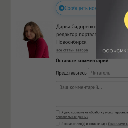
Сообщить новость
Дарья Сидоренко
, Главный
редактор портала Om1
Новосибирск
все статьи автора
Оставьте комментарий
Представьтесь
Поддержка HTML
Я даю согласие на обработку моих персона
персональных данных
.
<b>, <strong>, <u>, <i>, <em>, <s>
Я ознакомлен(а) и согласен(а) с
Правилами к
<blockquote>, <code> экраниру