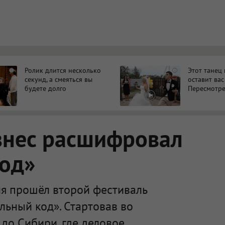
ться в новой вкладке.
Ролик длится несколько
Этот танец
i
i
секунд, а смеяться вы
оставит вас
будете долго
Пересмотре
знес расшифровал
код»
я прошёл второй фестиваль
льный код». Стартовав во
 до Сибири, где деловое