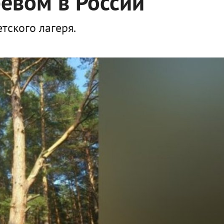
евом в России
тского лагеря.