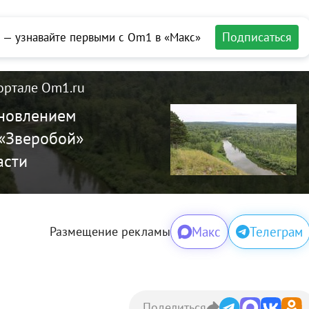
Подписаться
 — узнавайте первыми с Om1 в «Макс»
ортале Om1.ru
бновлением
 «Зверобой»
асти
Макс
Телеграм
Размещение рекламы
Поделиться