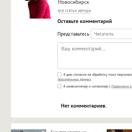
Новосибирск
все статьи автора
Оставьте комментарий
Представьтесь
Поддержка HTML
Я даю согласие на обработку моих персона
персональных данных
.
<b>, <strong>, <u>, <i>, <em>, <s>
Я ознакомлен(а) и согласен(а) с
Правилами к
<blockquote>, <code> экраниру
[img]адрес[/img] будет открыва
Нет комментариев.
Скрытая камера на
i