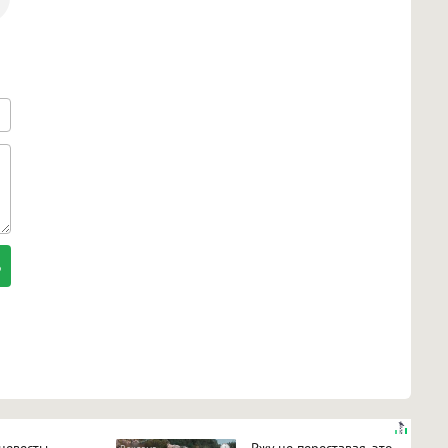
 невесты
Ржу не переставая, это
i