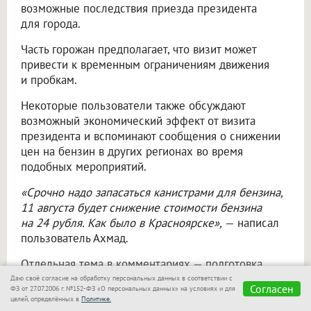
возможные последствия приезда президента
для города.
Часть горожан предполагает, что визит может
привести к временным ограничениям движения
и пробкам.
Некоторые пользователи также обсуждают
возможный экономический эффект от визита
президента и вспоминают сообщения о снижении
цен на бензин в других регионах во время
подобных мероприятий.
«Срочно надо запасаться канистрами для бензина,
11 августа будет снижение стоимости бензина
на 24 рубля. Как было в Красноярске»,
— написал
пользователь Ахмад.
Отдельная тема в комментариях — подготовка
города к приезду президента. Пользователи
Даю своё согласие на обработку персональных данных в соответствии с
Согласен
ФЗ от 27.07.2006 г. №152-ФЗ «О персональных данных» на условиях и для
интересуются, какие меры безопасности будут
целей, определённых в
Политике.
приняты и как визит повлияет на привычный ритм