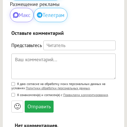
Размещение рекламы
Макс
Телеграм
Оставьте комментарий
Представьтесь
Поддержка HTML
Я даю согласие на обработку моих персональных данных на
условиях
Политики обработки персональных данных
.
<b>, <strong>, <u>, <i>, <em>, <s>, <big>,
Я ознакомлен(а) и согласен(а) с
Правилами комментирования
.
<small>, <sup>, <sub>, <pre>, <ul>, <ol>, <li>,
<blockquote>, <code> экранирует HTML,
🙂
адреса URL автоматически становятся
ссылками, и [img]адрес[/img] будет
открываться в новой вкладке.
Нет комментариев.