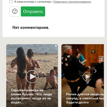
<b>, <strong>, <u>, <i>, <em>, <s>, <big>,
Я ознакомлен(а) и согласен(а) с
Правилами комментирования
.
<small>, <sup>, <sub>, <pre>, <ul>, <ol>, <li>,
<blockquote>, <code> экранирует HTML,
🙂
адреса URL автоматически становятся
ссылками, и [img]адрес[/img] будет
открываться в новой вкладке.
Нет комментариев.
i
Скрытая камера на
пляже Крыма: Что люди
Ролик длится нескольк
вытворяют, когда их не
секунд, а смеяться вы
видят...
будете долго