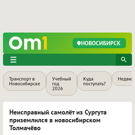
НОВОСИБИРСК
Транспорт в
Учебный
Куда
Недвиж
Новосибирске
год
поступать?
2026
Неисправный самолёт из Сургута
приземлился в новосибирском
Толмачёво