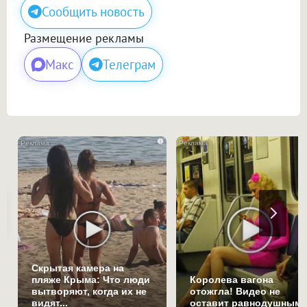
Сообщить новость
Размещение рекламы
Макс
Телеграм
i
Скрытая камера на
пляже Крыма: Что люди
Королева вагона
вытворяют, когда их не
отожгла! Видео не
видят...
оставит равнодушным