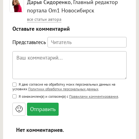
Дарья Сидоренко
, Главный редактор
портала Om1 Новосибирск
все статьи автора
Оставьте комментарий
Представьтесь
Поддержка HTML
Я даю согласие на обработку моих персональных данных на
условиях
Политики обработки персональных данных
.
<b>, <strong>, <u>, <i>, <em>, <s>, <big>,
Я ознакомлен(а) и согласен(а) с
Правилами комментирования
.
<small>, <sup>, <sub>, <pre>, <ul>, <ol>, <li>,
<blockquote>, <code> экранирует HTML,
🙂
адреса URL автоматически становятся
ссылками, и [img]адрес[/img] будет
открываться в новой вкладке.
Нет комментариев.