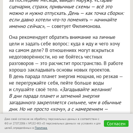
сценарии, страхи, привычные схемы — всё это
можно и нужно отпускать. День — как точка сборки:
если давно хотели что-то поменять — начинайте
именно сейчас»
, — советует Филимонова.
Она рекомендует обратить внимание на личные
цели и задать себе вопрос: куда я иду и чего хочу
на самом деле? В отношениях могут вскрыться
недоговорённости, но не бойтесь честных
разговоров — это расчистит пространство. В работе
хорошо закладывать основы новых проектов.
В день парада планет энергия мощная, но резкая —
не перегружайте себя, пейте больше воды
и слушайте своё тело.
«Загадывайте желания!
В дни парада планет и затмений энергия
загаданного закрепляется сильнее, чем в обычные
дни. Но не просто «хочу», а с намерением —
представляйте, будто уже живёте этим»
, —
Даю своё согласие на обработку персональных данных в соответствии с
добавила астролог.
Согласен
ФЗ от 27.07.2006 г. №152-ФЗ «О персональных данных» на условиях и для
целей, определённых в
Политике.