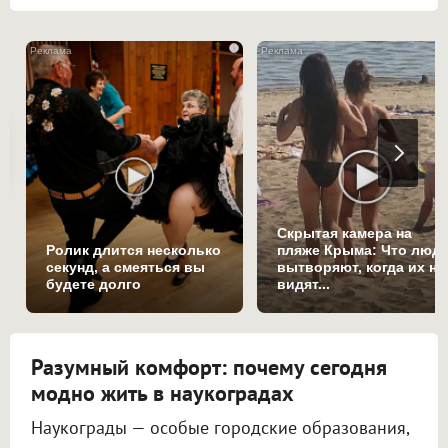
i
Скрытая камера на
Ролик длится несколько
пляже Крыма: Что люд
секунд, а смеяться вы
вытворяют, когда их не
будете долго
видят...
Разумный комфорт: почему сегодня
модно жить в наукоградах
Наукограды — особые городские образования,