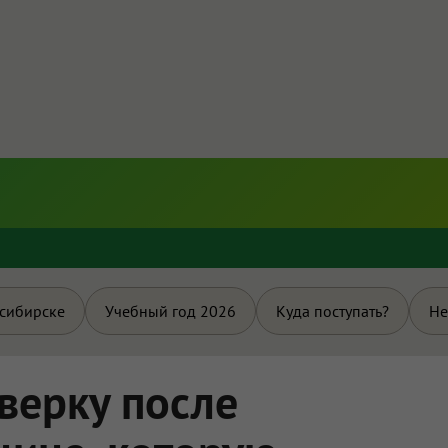
и
осибирске
Учебный год 2026
Куда поступать?
Не
верку после