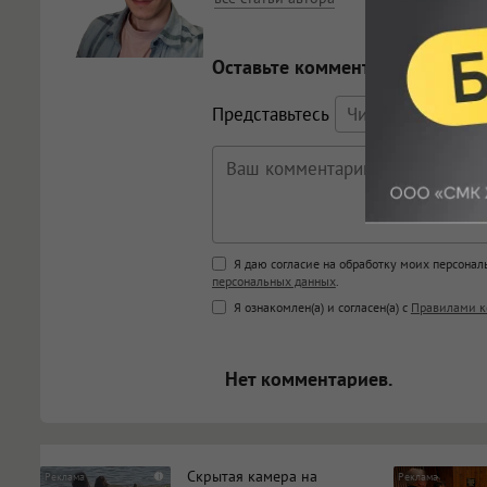
Оставьте комментарий
Представьтесь
Поддержка HTML
Я даю согласие на обработку моих персона
персональных данных
.
<b>, <strong>, <u>, <i>, <em>, <s>
Я ознакомлен(а) и согласен(а) с
Правилами к
<blockquote>, <code> экраниру
[img]адрес[/img] будет открыва
Нет комментариев.
Скрытая камера на
i