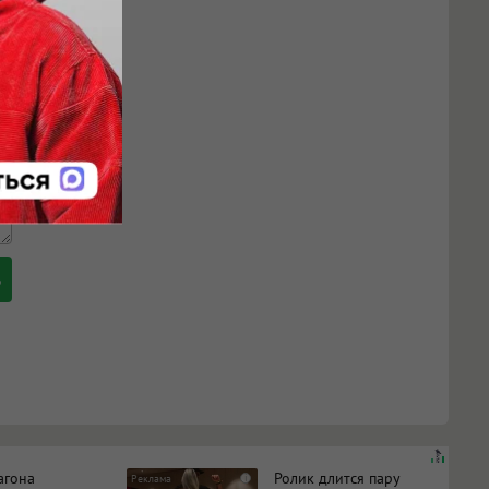
агона
Ролик длится пару
i