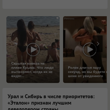
i
Скрытая камера на
пляже Крыма: Что люди
Ролик длится пару
вытворяют, когда их не
секунд, но вы будете в
видят...
шоке от увиденного
Урал и Сибирь в числе приоритетов:
«Эталон» признан лучшим
девелопером страны