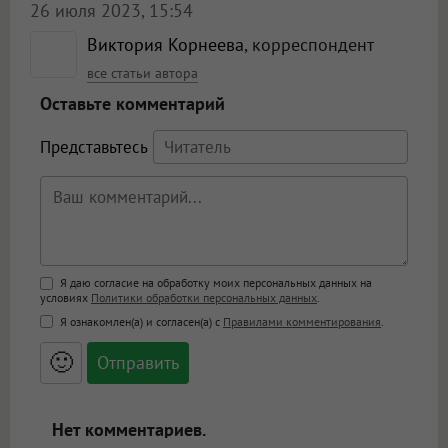
26 июля 2023, 15:54
Виктория Корнеева
, корреспондент
все статьи автора
Оставьте комментарий
Представьтесь
Поддержка HTML
Я даю согласие на обработку моих персональных данных на
условиях
Политики обработки персональных данных
.
<b>, <strong>, <u>, <i>, <em>, <s>, <big>,
Я ознакомлен(а) и согласен(а) с
Правилами комментирования
.
<small>, <sup>, <sub>, <pre>, <ul>, <ol>, <li>,
<blockquote>, <code> экранирует HTML,
🙂
адреса URL автоматически становятся
ссылками, и [img]адрес[/img] будет
открываться в новой вкладке.
Нет комментариев.