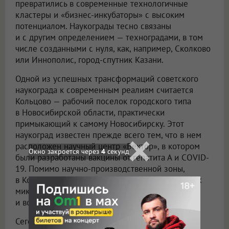
превратились в современные технологичные
кластеры и «бизнес-инкубаторы» с высоким
потенциалом. Наукограды тесно связаны
и с другим определением — техноградами, в том
числе созданными с нуля, как, например, Сколково
или Иннополис, город-спутник Казани.
Одной из успешных трансформаций советского
наукограда к современным реалиям считается
Кольцово — рабочий поселок городского типа
в Новосибирской области, практически
примыкающий к самому Новосибирску. Этот
наукоград известен прежде всего тем, что в нем
расположен научный центр «Вектор», в котором
Окно закроется через
3
секунд
были разработаны вакцины от гепатита А и COVID-
19. Помимо научно-производственной зоны,
в Кольцово есть уже знакомая система развитых
микрорайонов, которые чередуются с парками
и водоемами.
Сегодня в этом наукограде реализуется