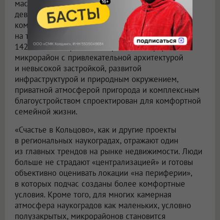
масштабный проект одного из крупнейших
девелоперов России — Группы «Эталон». Жилой
комплекс «Счастье в Кольцово» рассчитан почти
на три тысячи квартир площадью порядка
142 тысяч квадратных метров. Полноформатный
микрорайон с привлекательной архитектурой
и невысокой застройкой, развитой
инфраструктурой и природным окружением,
приватной атмосферой пригорода и комплексным
благоустройством спроектирован для комфортной
семейной жизни.
«Счастье в Кольцово», как и другие проекты
в региональных наукоградах, отражают один
из главных трендов на рынке недвижимости. Люди
больше не страдают «централизацией» и готовы
объективно оценивать локации «на периферии»,
в которых подчас созданы более комфортные
условия. Кроме того, для многих камерная
атмосфера наукоградов как маленьких, условно
полузакрытых, микрорайонов становится