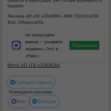
проектах в наукоградах, уже сегодня формируется
будущее.
Реклама. АО «ГК «ЭТАЛОН», ИНН 7814116230.
Erid: 2VtzqwcAJYa
.
Не пропускайте
важное — узнавайте
Подписаться
первыми с Om1 в
«Макс»
Фото: АО «ГК «ЭТАЛОН»
Сообщить новость
Размещение рекламы
Макс
Телеграм