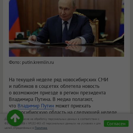
Фото: putin.kremlin.ru
На текущей неделе ряд новосибирских СМИ
и пабликов в соцсетях облетела новость
о возможном приезде в регион президента
Владимира Путина. В медиа полагают,
что
Владимир Путин
может приехать
в Новосибирскую область на следующей неделе
для участия в открытии Центра коллективного
Даю своё согласие на обработку персональных данных в соответствии с
Согласен
ФЗ от 27.07.2006 г. №152-ФЗ «О персональных данных» на условиях и для
пользования «СКИФ». Официального
целей, определённых в
Политике.
подтверждения визита пока нет.