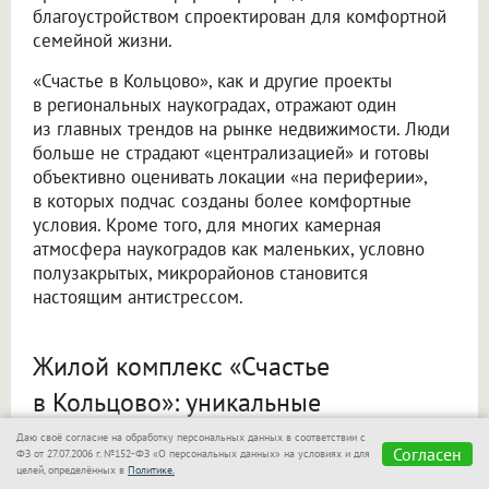
благоустройством спроектирован для комфортной
семейной жизни.
«Счастье в Кольцово», как и другие проекты
в региональных наукоградах, отражают один
из главных трендов на рынке недвижимости. Люди
больше не страдают «централизацией» и готовы
объективно оценивать локации «на периферии»,
в которых подчас созданы более комфортные
условия. Кроме того, для многих камерная
атмосфера наукоградов как маленьких, условно
полузакрытых, микрорайонов становится
настоящим антистрессом.
Жилой комплекс «Счастье
в Кольцово»: уникальные
преимущества проекта «Эталона»
Даю своё согласие на обработку персональных данных в соответствии с
Согласен
ФЗ от 27.07.2006 г. №152-ФЗ «О персональных данных» на условиях и для
целей, определённых в
Политике.
Проект Группы «Эталон» возводится в одном