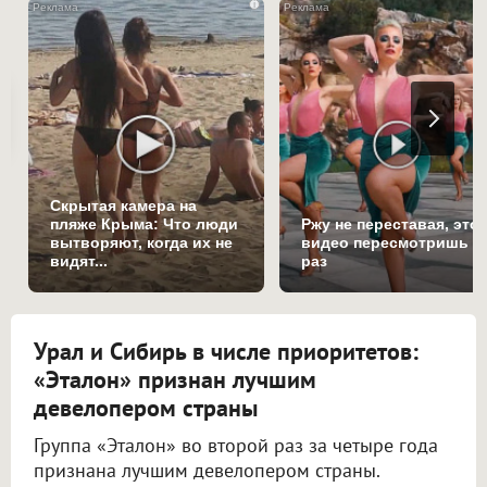
i
Скрытая камера на
пляже Крыма: Что люди
Ржу не переставая, это
вытворяют, когда их не
видео пересмотришь н
видят...
раз
Урал и Сибирь в числе приоритетов:
«Эталон» признан лучшим
девелопером страны
Группа «Эталон» во второй раз за четыре года
признана лучшим девелопером страны.