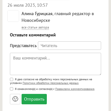
26 июля 2023, 10:57
Алина Гурицкая
, главный редактор в
Новосибирске
все статьи автора
Оставьте комментарий
Представьтесь
Поддержка HTML
Я даю согласие на обработку моих персональных данных на
условиях
Политики обработки персональных данных
.
<b>, <strong>, <u>, <i>, <em>, <s>, <big>,
Я ознакомлен(а) и согласен(а) с
Правилами комментирования
.
<small>, <sup>, <sub>, <pre>, <ul>, <ol>, <li>,
<blockquote>, <code> экранирует HTML,
🙂
адреса URL автоматически становятся
ссылками, и [img]адрес[/img] будет
открываться в новой вкладке.