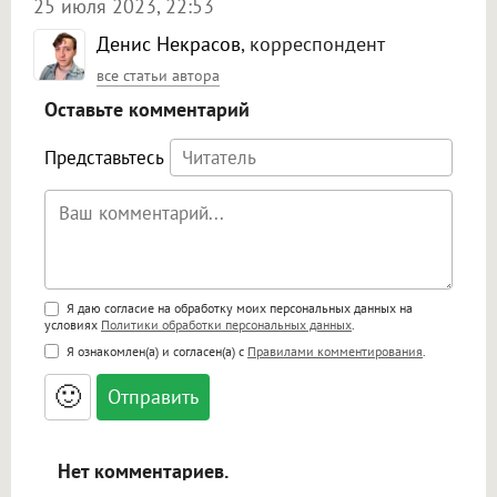
25 июля 2023, 22:53
Денис Некрасов
, корреспондент
все статьи автора
Оставьте комментарий
Представьтесь
Поддержка HTML
Я даю согласие на обработку моих персональных данных на
условиях
Политики обработки персональных данных
.
<b>, <strong>, <u>, <i>, <em>, <s>, <big>,
Я ознакомлен(а) и согласен(а) с
Правилами комментирования
.
<small>, <sup>, <sub>, <pre>, <ul>, <ol>, <li>,
<blockquote>, <code> экранирует HTML,
🙂
адреса URL автоматически становятся
ссылками, и [img]адрес[/img] будет
открываться в новой вкладке.
Нет комментариев.