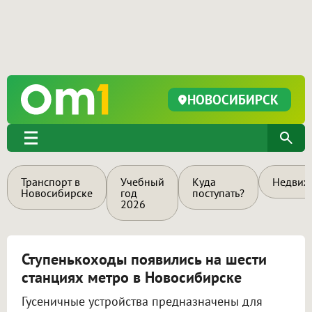
НОВОСИБИРСК
Транспорт в
Учебный
Куда
Недвиж
Новосибирске
год
поступать?
2026
Ступенькоходы появились на шести
станциях метро в Новосибирске
Гусеничные устройства предназначены для