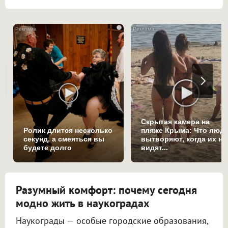
i
Скрытая камера на
Ролик длится несколько
пляже Крыма: Что люд
секунд, а смеяться вы
вытворяют, когда их не
будете долго
видят...
Разумный комфорт: почему сегодня
модно жить в наукоградах
Наукограды — особые городские образования,