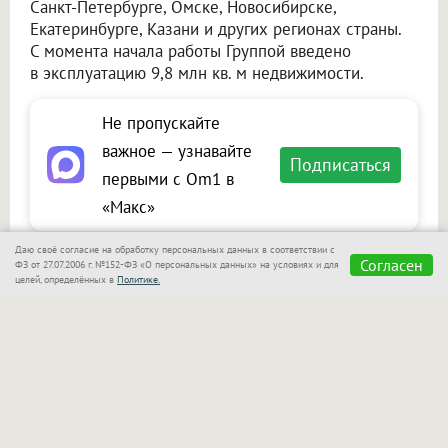
Санкт-Петербурге, Омске, Новосибирске,
Екатеринбурге, Казани и других регионах страны.
С момента начала работы Группой введено
в эксплуатацию 9,8 млн кв. м недвижимости.
Не пропускайте
важное — узнавайте
Подписаться
первыми с Om1 в
«Макс»
Даю своё согласие на обработку персональных данных в соответствии с
Согласен
ФЗ от 27.07.2006 г. №152-ФЗ «О персональных данных» на условиях и для
целей, определённых в
Политике.
Сообщить новость
Размещение рекламы
Макс
Телеграм
Оставьте комментарий