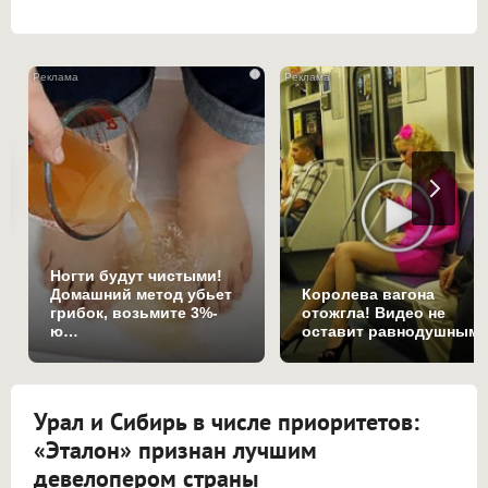
i
Ногти будут чистыми!
Домашний метод убьет
Королева вагона
грибок, возьмите 3%-
отожгла! Видео не
ю…
оставит равнодушным
Урал и Сибирь в числе приоритетов:
«Эталон» признан лучшим
девелопером страны