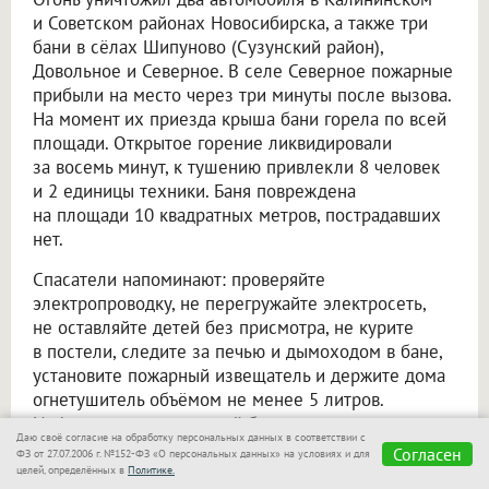
и Советском районах Новосибирска, а также три
бани в сёлах Шипуново (Сузунский район),
Довольное и Северное. В селе Северное пожарные
прибыли на место через три минуты после вызова.
На момент их приезда крыша бани горела по всей
площади. Открытое горение ликвидировали
за восемь минут, к тушению привлекли 8 человек
и 2 единицы техники. Баня повреждена
на площади 10 квадратных метров, пострадавших
нет.
Спасатели напоминают: проверяйте
электропроводку, не перегружайте электросеть,
не оставляйте детей без присмотра, не курите
в постели, следите за печью и дымоходом в бане,
установите пожарный извещатель и держите дома
огнетушитель объёмом не менее 5 литров.
Информацию о пожарной безопасности можно
Даю своё согласие на обработку персональных данных в соответствии с
уточнить на сайте ГУ МЧС по Новосибирской
Согласен
ФЗ от 27.07.2006 г. №152-ФЗ «О персональных данных» на условиях и для
области.
целей, определённых в
Политике.