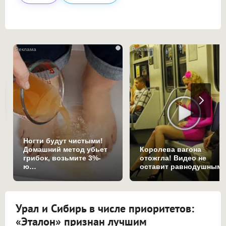
i
Ногти будут чистыми!
Домашний метод убьет
Королева вагона
грибок, возьмите 3%-
отожгла! Видео не
ю…
оставит равнодушным
Урал и Сибирь в числе приоритетов:
«Эталон» признан лучшим