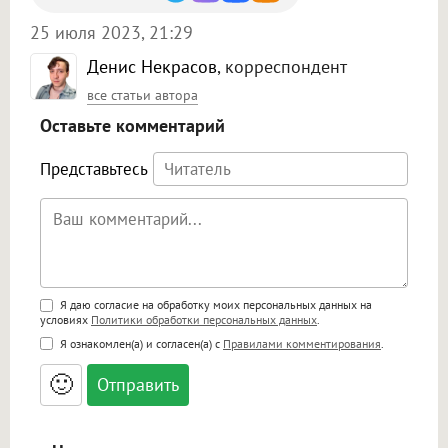
25 июля 2023, 21:29
Денис Некрасов
, корреспондент
все статьи автора
Оставьте комментарий
Представьтесь
Поддержка HTML
Я даю согласие на обработку моих персональных данных на
условиях
Политики обработки персональных данных
.
<b>, <strong>, <u>, <i>, <em>, <s>, <big>,
Я ознакомлен(а) и согласен(а) с
Правилами комментирования
.
<small>, <sup>, <sub>, <pre>, <ul>, <ol>, <li>,
<blockquote>, <code> экранирует HTML,
🙂
адреса URL автоматически становятся
ссылками, и [img]адрес[/img] будет
открываться в новой вкладке.