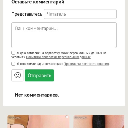
Оставьте комментарий
Представьтесь
Поддержка HTML
Я даю согласие на обработку моих персональных данных на
условиях
Политики обработки персональных данных
.
<b>, <strong>, <u>, <i>, <em>, <s>, <big>,
Я ознакомлен(а) и согласен(а) с
Правилами комментирования
.
<small>, <sup>, <sub>, <pre>, <ul>, <ol>, <li>,
<blockquote>, <code> экранирует HTML,
🙂
адреса URL автоматически становятся
ссылками, и [img]адрес[/img] будет
открываться в новой вкладке.
Нет комментариев.
i