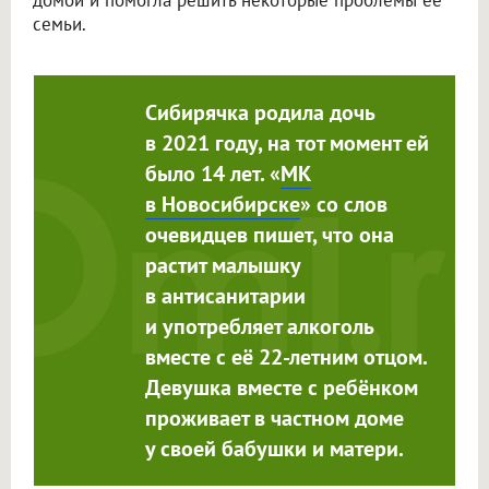
домой и помогла решить некоторые проблемы её
семьи.
Сибирячка родила дочь
в 2021 году, на тот момент ей
было 14 лет. «
МК
в Новосибирске
» со слов
очевидцев пишет, что она
растит малышку
в антисанитарии
и употребляет алкоголь
вместе с её 22-летним отцом.
Девушка вместе с ребёнком
проживает в частном доме
у своей бабушки и матери.