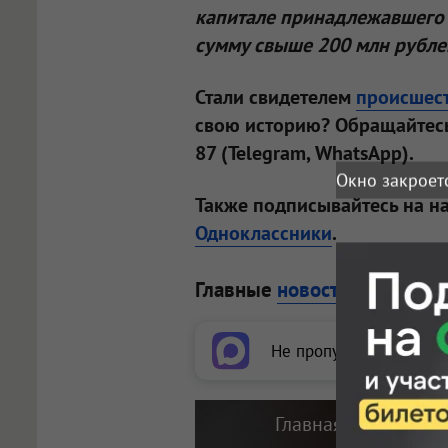
капитале принадлежавшего 
сумму свыше 200 млн рубле
Стали свидетелем
происшес
свою историю? Обращайтесь
87 (Telegram, WhatsApp).
Окно закроет
Также подписывайтесь на н
Одноклассники
.
Главные
новости
по теме:
Не пропускайте важное
Главная новость по