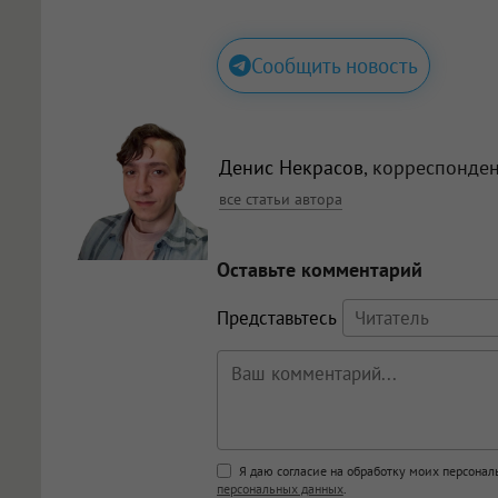
Сообщить новость
Денис Некрасов
, корреспонде
все статьи автора
Оставьте комментарий
Представьтесь
Поддержка HTML
Я даю согласие на обработку моих персона
персональных данных
.