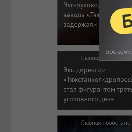
Экс-руководителей с
завода «Тяжстанкоги
задержали в Новосиб
Главная новость по
Экс-директор
«Тяжстанкогидропрес
стал фигурантом трет
уголовного дела
Главная новость по