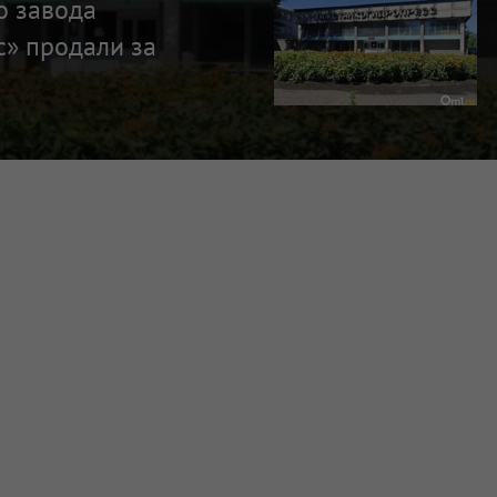
о завода
с» продали за