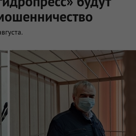
гидропресс» будут
 мошенничество
вгуста.