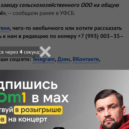
заводу сельскохозяйственного ООО на общую
й»
, — сообщали ранее в УФСБ.
твия
, чего-то необычного или хотите рассказать
 к нам в редакцию по номеру +7 (993) 003–35–
ся через
3
секунд
аши соцсети:
Telegram
,
Дзен
,
ВКонтакте
,
Подписаться
 — узнавайте первыми с Om1 в «Макс»
 теме