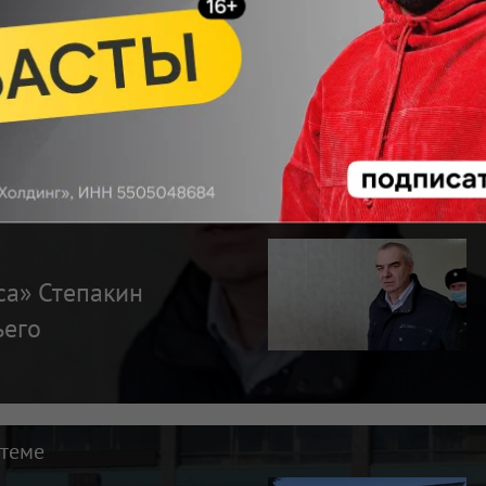
кандального
дропресс»
ирске
 теме
са» Степакин
ьего
 теме