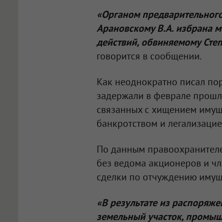
«Органом предварительног
Арановскому В.А. избрана м
действий, обвиняемому Степ
говорится в сообщении.
Как неоднократно писал по
задержали в феврале прошло
связанных с хищением имущ
банкротством и легализацие
По данным правоохранителе
без ведома акционеров и ч
сделки по отчуждению имущ
«В результате из распоряж
земельный участок, промыш