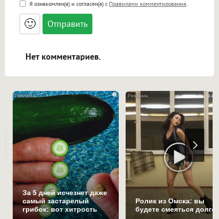
<b>, <strong>, <u>, <i>, <em>, <s>, <big>,
Я ознакомлен(а) и согласен(а) с
Правилами комментирования
.
<small>, <sup>, <sub>, <pre>, <ul>, <ol>, <li>,
<blockquote>, <code> экранирует HTML,
🙂
адреса URL автоматически становятся
ссылками, и [img]адрес[/img] будет
открываться в новой вкладке.
Нет комментариев.
i
За 5 дней исчезнет даже
самый застарелый
Ролик из Омска: вы
грибок: вот хитрость
будете смеяться долго