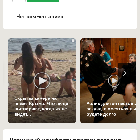
ссылками, и [img]адрес[/img] будет
открываться в новой вкладке.
Нет комментариев.
i
Скрытая камера на
пляже Крыма: Что люди
Ролик длится нескольк
вытворяют, когда их не
секунд, а смеяться вы
видят...
будете долго