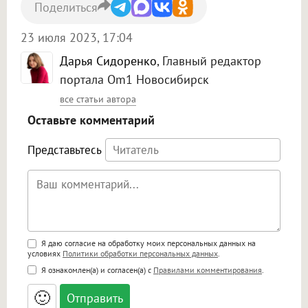
Поделиться
23 июля 2023, 17:04
Дарья Сидоренко
, Главный редактор
портала Om1 Новосибирск
все статьи автора
Оставьте комментарий
Представьтесь
Поддержка HTML
Я даю согласие на обработку моих персональных данных на
условиях
Политики обработки персональных данных
.
<b>, <strong>, <u>, <i>, <em>, <s>, <big>,
Я ознакомлен(а) и согласен(а) с
Правилами комментирования
.
<small>, <sup>, <sub>, <pre>, <ul>, <ol>, <li>,
<blockquote>, <code> экранирует HTML,
🙂
адреса URL автоматически становятся