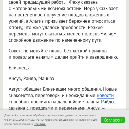
своей предыдущей работы. Феху связана
с материальными возможностями, Йера указывает
на постепенное получение плодов вложенных
усилий, а Альгиз призывает бережнее относиться
к тому, что уже удалось приобрести. Резкие
перемены могут оказаться менее полезными, чем
спокойное движение по намеченному пути.
Совет: не меняйте планы без веской причины
и позвольте начатым делам прийти к завершению.
Близнецы
Ансуз, Райдо, Манназ
Август обещает Близнецам много общения. Новые
знакомства, переговоры и неожиданные
новости
способны повлиять на дальнейшие планы. Райдо
связана с поездками и переменами, Ансуз —
с информацией и разговорами, а Манназ
Даю своё согласие на обработку персональных данных в соответствии с
Согласен
предлагает внимательнее разобраться
ФЗ от 27.07.2006 г. №152-ФЗ «О персональных данных» на условиях и для
целей, определённых в
Политике.
в собственных целях. При этом избыток