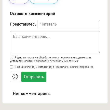
Оставьте комментарий
Представьтесь
Поддержка HTML
Я даю согласие на обработку моих персональных данных на
условиях
Политики обработки персональных данных
.
<b>, <strong>, <u>, <i>, <em>, <s>, <big>,
Я ознакомлен(а) и согласен(а) с
Правилами комментирования
.
<small>, <sup>, <sub>, <pre>, <ul>, <ol>, <li>,
<blockquote>, <code> экранирует HTML,
🙂
адреса URL автоматически становятся
ссылками, и [img]адрес[/img] будет
открываться в новой вкладке.
Нет комментариев.