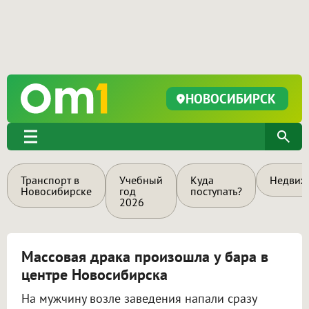
НОВОСИБИРСК
Транспорт в
Учебный
Куда
Недвиж
Новосибирске
год
поступать?
2026
Массовая драка произошла у бара в
центре Новосибирска
На мужчину возле заведения напали сразу