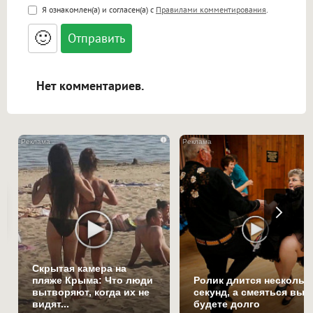
<b>, <strong>, <u>, <i>, <em>, <s>, <big>,
Я ознакомлен(а) и согласен(а) с
Правилами комментирования
.
<small>, <sup>, <sub>, <pre>, <ul>, <ol>, <li>,
<blockquote>, <code> экранирует HTML,
🙂
адреса URL автоматически становятся
ссылками, и [img]адрес[/img] будет
открываться в новой вкладке.
Нет комментариев.
i
Скрытая камера на
пляже Крыма: Что люди
Ролик длится нескольк
вытворяют, когда их не
секунд, а смеяться вы
видят...
будете долго