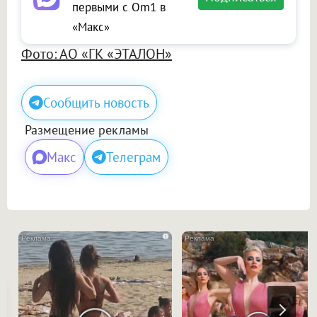
первыми с Om1 в
«Макс»
Фото: АО «ГК «ЭТАЛОН»
Сообщить новость
Размещение рекламы
Макс
Телеграм
i